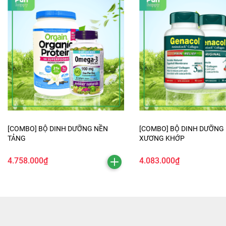
[COMBO] BỘ DINH DƯỠNG NỀN
[COMBO] BỘ DINH DƯỠNG
TẢNG
XƯƠNG KHỚP
4.758.000₫
4.083.000₫