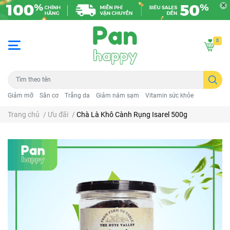
0
Giảm mỡ
Săn cơ
Trắng da
Giảm nám sạm
Vitamin sức khỏe
Trang chủ
/
Ưu đãi
/
Chà Là Khô Cành Rụng Isarel 500g