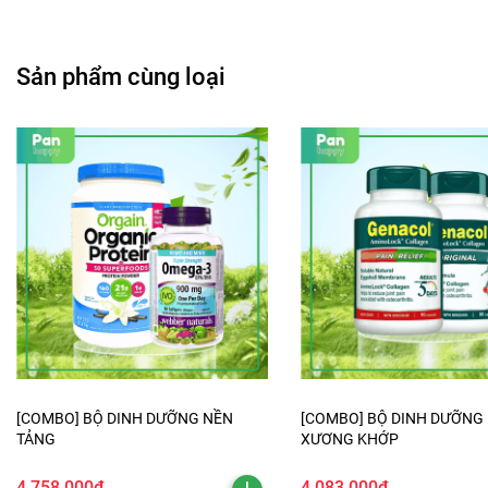
Sản phẩm cùng loại
[COMBO] BỘ DINH DƯỠNG NỀN
[COMBO] BỘ DINH DƯỠNG
TẢNG
XƯƠNG KHỚP
4.758.000₫
4.083.000₫