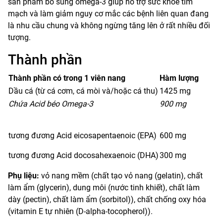
sản phẩm bổ sung omega-3 giúp hỗ trợ sức khỏe tim
mạch và làm giảm nguy cơ mắc các bệnh liên quan đang
là nhu cầu chung và không ngừng tăng lên ở rất nhiều đối
tượng.
Thành phần
Thành phần có trong 1 viên nang
Hàm lượng
Dầu cá (từ cá cơm, cá mòi và/hoặc cá thu)
1425 mg
Chứa Acid béo Omega-3
900 mg
tương đương Acid eicosapentaenoic (EPA)
600 mg
tương đương Acid docosahexaenoic (DHA)
300 mg
Phụ liệu:
vỏ nang mềm (chất tạo vỏ nang (gelatin), chất
làm ẩm (glycerin), dung môi (nước tinh khiết), chất làm
dày (pectin), chất làm ẩm (sorbitol)), chất chống oxy hóa
(vitamin E tự nhiên (D-alpha-tocopherol)).