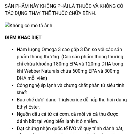
SẢN PHẨM NÀY KHÔNG PHẢI LÀ THUỐC VÀ KHÔNG CÓ
TÁC DỤNG THAY THẾ THUỐC CHỮA BỆNH.
ĐIỂM KHÁC BIỆT
Hàm lượng Omega 3 cao gấp 3 lần so với các sản
phẩm thông thường. (Các sản phẩm thông thường
chỉ chứa khoảng 180mg EPA và 120mg DHA trong
khi Webber Naturals chứa 600mg EPA và 300mg
DHA mỗi viên)
Công nghệ ép lạnh và chưng chất phân tử siêu tinh
khiết
Bào chế dưới dạng Triglyceride dễ hấp thụ hơn dạng
Ethyl Ester.
Nguồn dầu cá từ cá cơm, cá mòi và cá thu được
đánh bắt tại vùng biển lạnh ít ô nhiễm.
Đạt chứng nhận quốc tế IVO về quy trình đánh bắt,