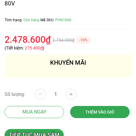
80V
Tình trạng:
Còn hàng
Mã SKU:
PVN1006
2.478.600₫
2.754.000₫
-10%
(Tiết kiệm:
275.400₫
)
KHUYẾN MÃI
Số lượng:
MUA NGAY
THÊM VÀO GIỎ