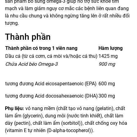
sản phẩm bổ sung omega-3 giúp hỗ trợ sức khỏe tim
mạch và làm giảm nguy cơ mắc các bệnh liên quan đang
là nhu cầu chung và không ngừng tăng lên ở rất nhiều đối
tượng.
Thành phần
Thành phần có trong 1 viên nang
Hàm lượng
Dầu cá (từ cá cơm, cá mòi và/hoặc cá thu)
1425 mg
Chứa Acid béo Omega-3
900 mg
tương đương Acid eicosapentaenoic (EPA)
600 mg
tương đương Acid docosahexaenoic (DHA)
300 mg
Phụ liệu:
vỏ nang mềm (chất tạo vỏ nang (gelatin), chất
làm ẩm (glycerin), dung môi (nước tinh khiết), chất làm
dày (pectin), chất làm ẩm (sorbitol)), chất chống oxy hóa
(vitamin E tự nhiên (D-alpha-tocopherol)).