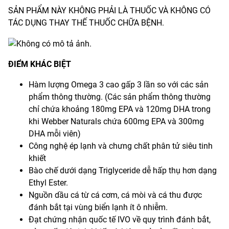
SẢN PHẨM NÀY KHÔNG PHẢI LÀ THUỐC VÀ KHÔNG CÓ
TÁC DỤNG THAY THẾ THUỐC CHỮA BỆNH.
ĐIỂM KHÁC BIỆT
Hàm lượng Omega 3 cao gấp 3 lần so với các sản
phẩm thông thường. (Các sản phẩm thông thường
chỉ chứa khoảng 180mg EPA và 120mg DHA trong
khi Webber Naturals chứa 600mg EPA và 300mg
DHA mỗi viên)
Công nghệ ép lạnh và chưng chất phân tử siêu tinh
khiết
Bào chế dưới dạng Triglyceride dễ hấp thụ hơn dạng
Ethyl Ester.
Nguồn dầu cá từ cá cơm, cá mòi và cá thu được
đánh bắt tại vùng biển lạnh ít ô nhiễm.
Đạt chứng nhận quốc tế IVO về quy trình đánh bắt,