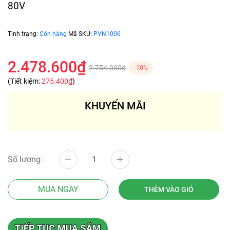
80V
Tình trạng:
Còn hàng
Mã SKU:
PVN1006
2.478.600₫
2.754.000₫
-10%
(Tiết kiệm:
275.400₫
)
KHUYẾN MÃI
Số lượng:
MUA NGAY
THÊM VÀO GIỎ