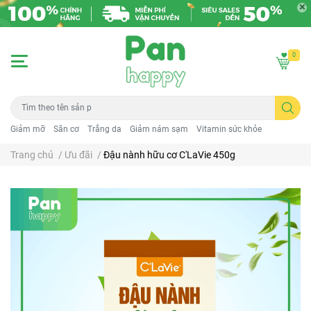
0
Giảm mỡ
Săn cơ
Trắng da
Giảm nám sạm
Vitamin sức khỏe
Trang chủ
/
Ưu đãi
/
Đậu nành hữu cơ C'LaVie 450g