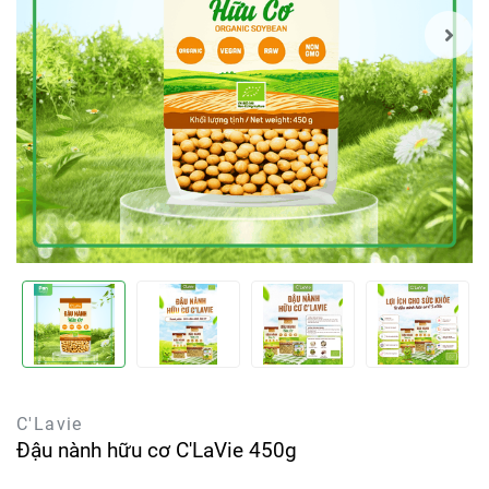
C'Lavie
Đậu nành hữu cơ C'LaVie 450g