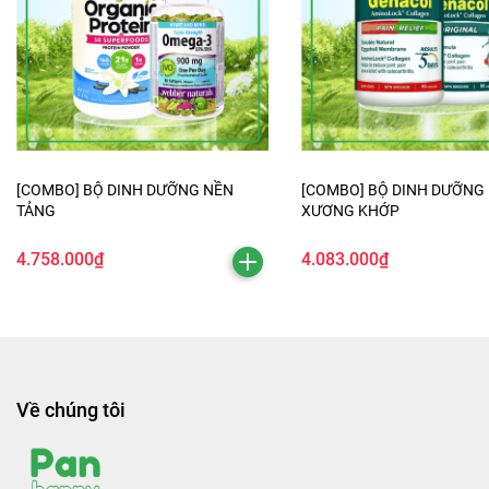
[COMBO] BỘ DINH DƯỠNG NỀN
[COMBO] BỘ DINH DƯỠNG
TẢNG
XƯƠNG KHỚP
4.758.000₫
4.083.000₫
Về chúng tôi