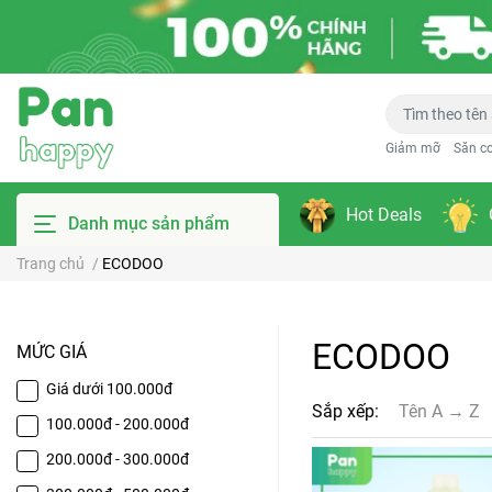
Giảm mỡ
Săn c
Hot Deals
Danh mục sản phẩm
Trang chủ
/
ECODOO
ECODOO
MỨC GIÁ
Giá dưới 100.000đ
Sắp xếp:
Tên A → Z
100.000đ - 200.000đ
200.000đ - 300.000đ