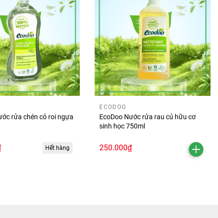
ECODOO
ớc rửa chén cỏ roi ngựa
EcoDoo Nước rửa rau củ hữu cơ
sinh học 750ml
₫
250.000₫
Hết hàng