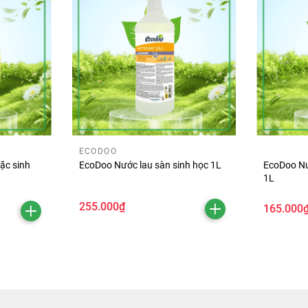
ECODOO
ặc sinh
EcoDoo Nước lau sàn sinh học 1L
EcoDoo Nư
1L
255.000₫
165.000