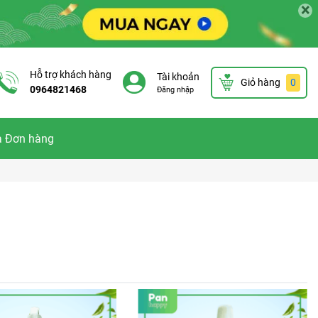
×
Hỗ trợ khách hàng
Tài khoản
Giỏ hàng
0
0964821468
Đăng nhập
a Đơn hàng