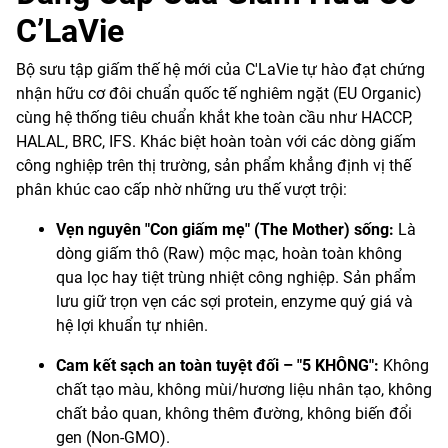
C’LaVie
Bộ sưu tập giấm thế hệ mới của C'LaVie tự hào đạt chứng
nhận hữu cơ đôi chuẩn quốc tế nghiêm ngặt (EU Organic)
cùng hệ thống tiêu chuẩn khắt khe toàn cầu như HACCP,
HALAL, BRC, IFS. Khác biệt hoàn toàn với các dòng giấm
công nghiệp trên thị trường, sản phẩm khẳng định vị thế
phân khúc cao cấp nhờ những ưu thế vượt trội:
Vẹn nguyên "Con giấm mẹ" (The Mother) sống:
Là
dòng giấm thô (Raw) mộc mạc, hoàn toàn không
qua lọc hay tiệt trùng nhiệt công nghiệp. Sản phẩm
lưu giữ trọn vẹn các sợi protein, enzyme quý giá và
hệ lợi khuẩn tự nhiên.
Cam kết sạch an toàn tuyệt đối – "5 KHÔNG":
Không
chất tạo màu, không mùi/hương liệu nhân tạo, không
chất bảo quan, không thêm đường, không biến đổi
gen (Non-GMO).