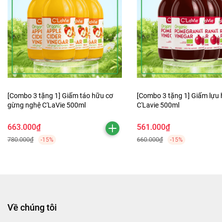
[Combo 3 tặng 1] Giấm táo hữu cơ
[Combo 3 tặng 1] Giấm lựu
gừng nghệ C'LaVie 500ml
C'Lavie 500ml
663.000₫
561.000₫
780.000₫
660.000₫
-15%
-15%
Về chúng tôi