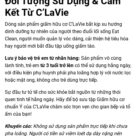
Đối Tượng Sử Dụng & Cam
Kết Từ C’LaVie
Dòng sản phẩm giấm hữu cơ C’LaVie bắt kịp xu hướng
dinh dưỡng tự nhiên của người theo đuổi lối sống Eat
Clean, người muốn quản lý vóc dáng, cải thiện hệ tiêu hóa
hay người mới bắt đầu tập uống giấm táo.
Lưu ý bảo vệ trẻ em từ nhãn hàng:
Sản phẩm vô cùng
lành tính, trẻ em
từ 3 tuổi trở lên
có thể sử dụng hằng ngày,
với điều kiện phụ huynh phải pha loãng hợp lý với nước lọc
hoặc mật ong, không cho trẻ dùng trực tiếp.
Sự đầu tư tử tế cho sức khỏe bắt nguồn từ những thói
quen tinh tế hằng ngày. Hãy để bộ sưu tập Giấm hữu cơ
chuẩn Ý của C’LaVie chăm sóc trọn vẹn cho gian bếp và tổ
ấm của bạn!
Khuyến cáo:
Không sử dụng sản phẩm trực tiếp khi chưa
pha loãng. Người có tiền sử viêm loét dạ dày nặng nên