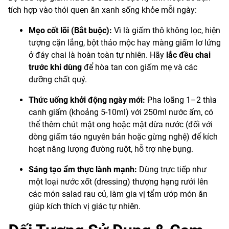
tích hợp vào thói quen ăn xanh sống khỏe mỗi ngày:
Mẹo cốt lõi (Bắt buộc):
Vì là giấm thô không lọc, hiện
tượng cặn lắng, bột thảo mộc hay màng giấm lơ lửng
ở đáy chai là hoàn toàn tự nhiên. Hãy
lắc đều chai
trước khi dùng
để hòa tan con giấm mẹ và các
dưỡng chất quý.
Thức uống khởi động ngày mới:
Pha loãng 1–2 thìa
canh giấm (khoảng 5-10ml) với 250ml nước ấm, có
thể thêm chút mật ong hoặc mật dừa nước (đối với
dòng giấm táo nguyên bản hoặc gừng nghệ) để kích
hoạt năng lượng đường ruột, hỗ trợ nhẹ bụng.
Sáng tạo ẩm thực lành mạnh:
Dùng trực tiếp như
một loại nước xốt (dressing) thượng hạng rưới lên
các món salad rau củ, làm gia vị tẩm ướp món ăn
giúp kích thích vị giác tự nhiên.