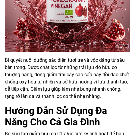
Bí quyết nuôi dưỡng sắc diện tươi trẻ và vóc dáng từ sâu
bên trong. Được chắt lọc từ những trái lựu đỏ hữu cơ
thượng hạng, dòng giấm trái cây cao cấp này dồi dào chất
chống oxy hóa tự nhiên và sở hữu hương vị lựu thanh tao,
dễ tiếp cận. Giấm lựu giúp làm nhẹ bụng nhanh chóng,
rạng rỡ làn da và thanh lọc cơ thể nhẹ nhàng.
Hướng Dẫn Sử Dụng Đa
Năng Cho Cả Gia Đình
Bộ sưu tập giấm hữu cơ C’LaVie cực kỳ linh hoạt để bạn