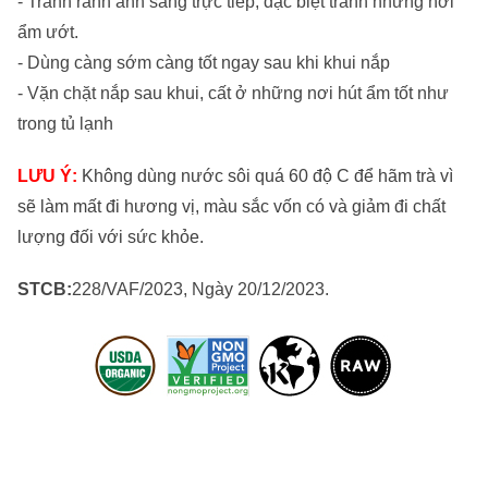
- Tránh ránh ánh sáng trực tiếp, đặc biệt tránh những nơi
ẩm ướt.
- Dùng càng sớm càng tốt ngay sau khi khui nắp
- Vặn chặt nắp sau khui, cất ở những nơi hút ẩm tốt như
trong tủ lạnh
LƯU Ý:
Không
dùng nước sôi
quá 60 độ C để hãm trà vì
sẽ làm mất đi hương vị, màu sắc vốn có và giảm đi chất
lượng đối với sức khỏe.
STCB:
228/VAF/2023, Ngày 20/12/2023.