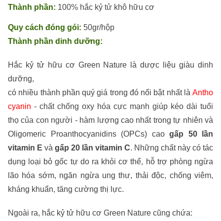
Thành phần:
100% hắc kỷ tử khô hữu cơ
Quy cách đóng gói:
50gr/hộp
Thành phần dinh dưỡng:
Hắc kỷ tử hữu cơ Green Nature là dược liệu giàu dinh
dưỡng,
có
nhiều
thành
phần
quý
giá
trong
đó
nổi
bật
nhất
là
Antho
cyanin
-
chất chống oxy hóa cực mạnh giúp kéo dài tuổi
thọ của con người
- hàm lượng cao nhất trong tự nhiên và
Oligomeric Proanthocyanidins (OPCs)
cao
gấp 50 lần
vitamin E
và
gấp 20 lần vitamin C
. Những chất này có tác
dụng loại bỏ gốc tự do ra khỏi cơ thể, hỗ trợ phòng ngừa
lão hóa sớm, ngăn
ngừa ung thư, thải độc, chống viêm,
kháng khuẩn, tăng cường thị lực.
Ngoài ra, hắc kỷ tử hữu cơ Green Nature cũng chứa: