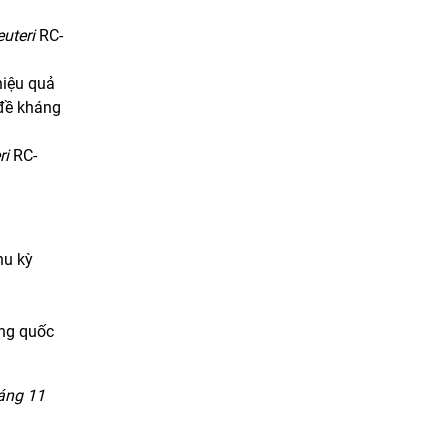
euteri
RC-
hiệu quả
 đề kháng
ri
RC-
hu kỳ
ơng quốc
háng 11