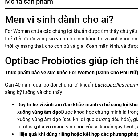
Mô tả sản phẩm
Men vi sinh dành cho ai?
For Women chứa các chủng lợi khuẩn được tìm thấy chủ yếu 
thể đến được vùng kín và hỗ trợ cân bằng hệ vi sinh vùng â
thời kỳ mang thai, cho con bú và giai đoạn mãn kinh, và đư
Optibac Probiotics giúp ích th
Thực phẩm bảo vệ sức khỏe For Women (Dành Cho Phụ Nữ
Gần 40 năm qua, bộ đôi chủng lợi khuẩn
Lactobacillus
rham
sàng kỹ lưỡng và cho thấy:
Duy trì hệ vi sinh âm đạo khỏe mạnh vì bổ sung lợi kh
xuống vùng âm đạo
Được khoa học chứng minh là trong
xuống vùng âm đạo (sau khi đi qua đường tiêu hóa), gia
tự nhiên,phá vỡ màng sinh học của vi khuẩn gây bệnh; 
Hiệu quả khi dùng riêng hoặc kết hợp các phương pháp