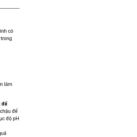
inh có
 trong
m lâm
t để
 chậu để
hục độ pH
quả