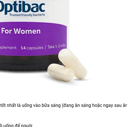
– tốt nhất là uống vào bữa sáng (đang ăn sáng hoặc ngay sau ă
đồ uống để nguội