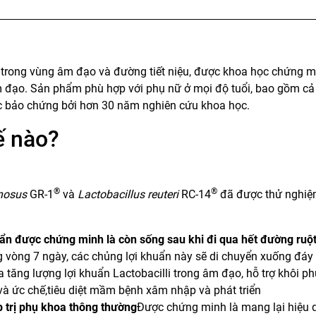
trong vùng âm đạo và đường tiết niệu, được khoa học chứng m
m đạo. Sản phẩm phù hợp với phụ nữ ở mọi độ tuổi, bao gồm cả
ợc bảo chứng bởi hơn 30 năm nghiên cứu khoa học.
ế nào?
)
®
®
nosus
GR-1
và
Lactobacillus reuteri
RC-14
đã được thử nghiệ
uẩn được chứng minh là còn sống sau khi đi qua hết đường ruộ
 vòng 7 ngày, các chủng lợi khuẩn này sẽ di chuyển xuống đáy
 tăng lượng lợi khuẩn Lactobacilli trong âm đạo, hỗ trợ khôi p
và ức chế,tiêu diệt mầm bệnh xâm nhập và phát triển
 trị phụ khoa thông thường
Được chứng minh là mang lại hiệu 