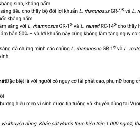
kháng sinh, kháng nấm
®
sàng tiêu cho thấy bộ đôi lợi khuẩn
L.
rhamnosus
GR-1
và
L
.
r
huốc kháng nấm
®
®
âm sàng với
L. rhamnosus
GR-1
và
L.
reuteri
RC-14
cho thấy 
 giảm hẳn 50% – và lợi khuẩn này cũng không làm tăng nguy cơ
®
sàng đã chứng minh các chủng
L.
rhamnosus
GR-1
và
L
.
reute
sinh
hát
Đặc biệt là với người có nguy cơ tái phát cao, phụ nữ trong c
ôi
 thương hiệu men vi sinh được tin tưởng và khuyên dùng tại Vư
và khuyên dùng. Khảo sát Harris thực hiện trên 1.000 người, t