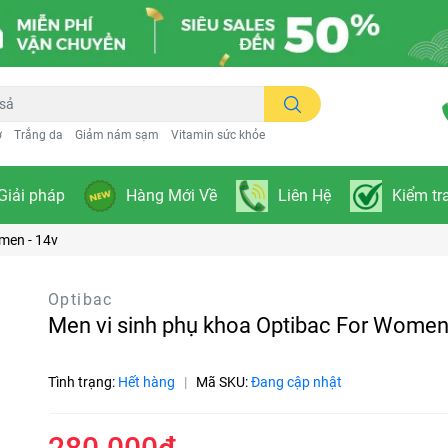
ơ
Trắng da
Giảm nám sạm
Vitamin sức khỏe
Giải pháp
Hàng Mới Về
Liên Hệ
Kiểm tr
men - 14v
Optibac
Men vi sinh phụ khoa Optibac For Women
Tình trạng:
Hết hàng
|
Mã SKU:
Đang cập nhật