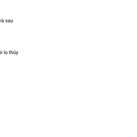
và sau
i lọ thủy