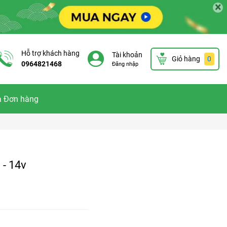
×
Hỗ trợ khách hàng
Tài khoản
Giỏ hàng
0
0964821468
Đăng nhập
a Đơn hàng
 - 14v