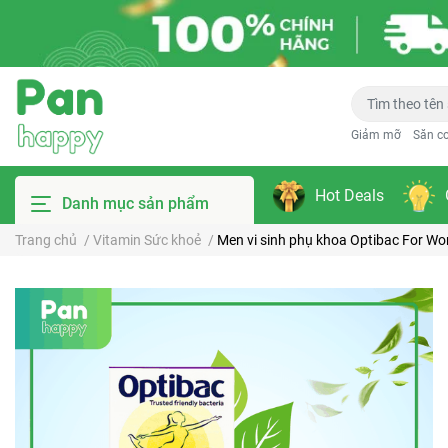
Giảm mỡ
Săn c
Hot Deals
Danh mục sản phẩm
Trang chủ
/
Vitamin Sức khoẻ
/
Men vi sinh phụ khoa Optibac For Wo