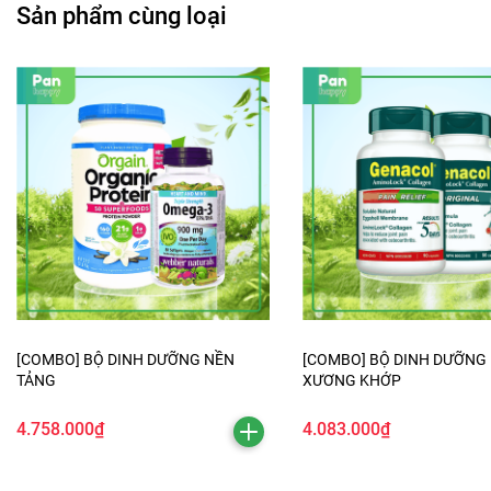
Sản phẩm cùng loại
[COMBO] BỘ DINH DƯỠNG NỀN
[COMBO] BỘ DINH DƯỠNG
TẢNG
XƯƠNG KHỚP
4.758.000₫
4.083.000₫