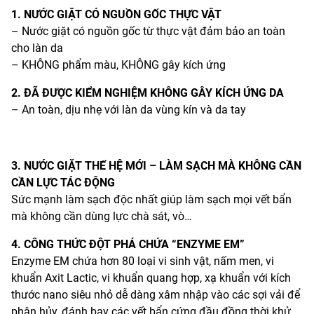
1. NƯỚC GIẶT CÓ NGUỒN GỐC THỰC VẬT
– Nước giặt có nguồn gốc từ thực vật đảm bảo an toàn
cho làn da
– KHÔNG phẩm màu, KHÔNG gây kích ứng
2. ĐÃ ĐƯỢC KIỂM NGHIỆM KHÔNG GÂY KÍCH ỨNG DA
– An toàn, dịu nhẹ với làn da vùng kín và da tay
3. NƯỚC GIẶT THẾ HỆ MỚI – LÀM SẠCH MÀ KHÔNG CẦN
CẦN LỰC TÁC ĐỘNG
Sức mạnh làm sạch độc nhất giúp làm sạch mọi vết bẩn
mà không cần dùng lực chà sát, vò…
4. CÔNG THỨC ĐỘT PHÁ CHỨA “ENZYME EM”
Enzyme EM chứa hơn 80 loại vi sinh vật, nấm men, vi
khuẩn Axit Lactic, vi khuẩn quang hợp, xạ khuẩn với kích
thước nano siêu nhỏ dễ dàng xâm nhập vào các sợi vải để
phân hủy, đánh bay các vết bẩn cứng đầu đồng thời khử