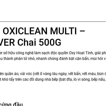
 OXICLEAN MULTI –
ER Chai 500G
er sở hữu công nghệ làm sạch độc quyền Oxy Hoạt Tính, giải p
u thành phân tử nhỏ, nhanh chóng đánh bật cặn bẩn, mùi hôi 
 quần áo, vải vóc (vết ố vàng lâu ngày, vết bẩn, vết máu, bùn đ
sét khó tẩy trên các đồ dùng nhà bếp (bát đĩa, lò vi sóng, bếp nấu
 cứng đầu,