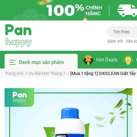
Giảm mỡ
Săn c
Hot Deals
Danh mục sản phẩm
Trang chủ
/
Ưu Đãi Hot Tháng 7
/
[Mua 1 tặng 1] OXICLEAN Giặt Tẩy