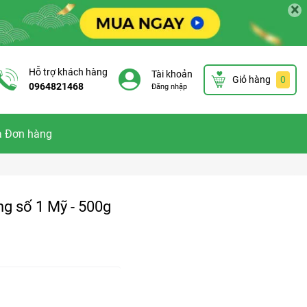
×
Hỗ trợ khách hàng
Tài khoản
Giỏ hàng
0
0964821468
Đăng nhập
a Đơn hàng
g số 1 Mỹ - 500g