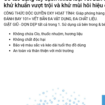
khử khuẩn vượt trội và khử mùi hôi hiệu
CÔNG THỨC ĐỘC QUYỀN OXY HOẠT TÍNH: Giáp phóng hàng tỷ bo
ĐÁNH BAY 101+ VẾT BẨN ĐA VẬT DỤNG, ĐA CHẤT LIỆU.
GIẶT GIŨ - DỌN DẸP tất cả trong 1. Sử dụng cả bên trong & b
Không chứa Clo, thuốc nhuộm, hương liệu
Không chất độc hại
Bảo vệ màu sắc và kéo dài tuổi thọ đồ dùng
An toàn và thân thiện với môi trường