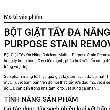
Mô tả sản phẩm
BỘT GIẶT TẨY ĐA NĂNG
PURPOSE STAIN REMOV
Bột Giặt Tẩy Đa Năng Oxiclean Multi – Purpose Stain Remov
hàng tỷ bong bóng Oxy siêu mạnh, phân huỷ vết bẩn cứng đầ
trùng vượt trội.
Sản phẩm mang tới hiệu quả giặt tẩy, làm sạch đa bề mặt: Trên
mực,..), vết bám bẩn trên đồ nội thất, tẩy rửa dầu mỡ, vết rỉ 
nồi,…), cặn bẩn trong nhà tắm, ô tô, vật dụng cá nhân,…
TÍNH NĂNG SẢN PHẨM
Có tác dụng tẩy sạch nhiều loại vết bẩn