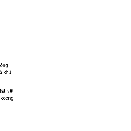
hóng
và khử
ất, vết
, xoong