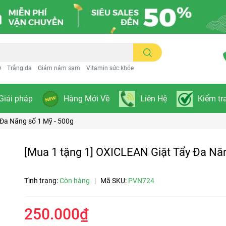
ơ
Trắng da
Giảm nám sạm
Vitamin sức khỏe
Giải pháp
Hàng Mới Về
Liên Hệ
Kiểm tr
 Đa Năng số 1 Mỹ - 500g
[Mua 1 tặng 1] OXICLEAN Giặt Tẩy Đa Năn
Tình trạng:
Còn hàng
|
Mã SKU:
PVN724
250.000₫