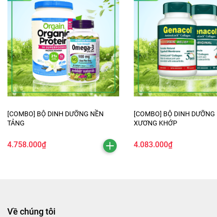
[COMBO] BỘ DINH DƯỠNG NỀN
[COMBO] BỘ DINH DƯỠNG
TẢNG
XƯƠNG KHỚP
4.758.000₫
4.083.000₫
Về chúng tôi