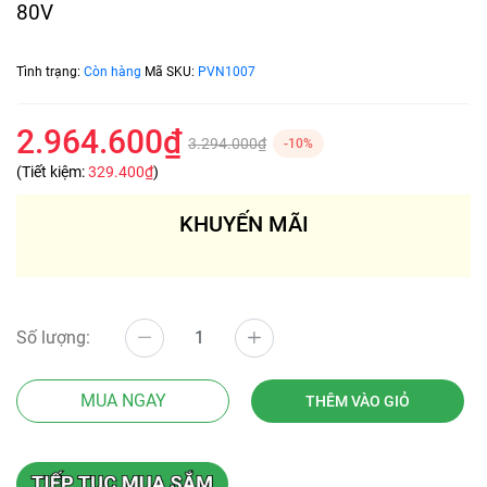
80V
Tình trạng:
Còn hàng
Mã SKU:
PVN1007
2.964.600₫
3.294.000₫
-10%
(Tiết kiệm:
329.400₫
)
KHUYẾN MÃI
Số lượng:
MUA NGAY
THÊM VÀO GIỎ