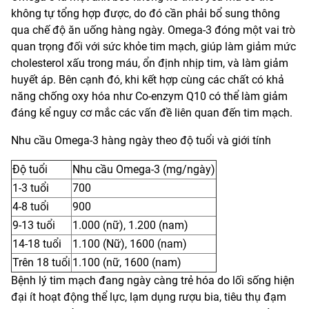
không tự tổng hợp được, do đó cần phải bổ sung thông
qua chế độ ăn uống hàng ngày. Omega-3 đóng một vai trò
quan trọng đối với sức khỏe tim mạch, giúp làm giảm mức
cholesterol xấu trong máu, ổn định nhịp tim, và làm giảm
huyết áp. Bên cạnh đó, khi kết hợp cùng các chất có khả
năng chống oxy hóa như Co-enzym Q10 có thể làm giảm
đáng kể nguy cơ mắc các vấn đề liên quan đến tim mạch.
Nhu cầu Omega-3 hàng ngày theo độ tuổi và giới tính
Độ tuổi
Nhu cầu Omega-3 (mg/ngày)
1-3 tuổi
700
4-8 tuổi
900
9-13 tuổi
1.000 (nữ), 1.200 (nam)
14-18 tuổi
1.100 (Nữ), 1600 (nam)
Trên 18 tuổi
1.100 (nữ, 1600 (nam)
Bệnh lý tim mạch đang ngày càng trẻ hóa do lối sống hiện
đại ít hoạt động thể lực, lạm dụng rượu bia, tiêu thụ đạm