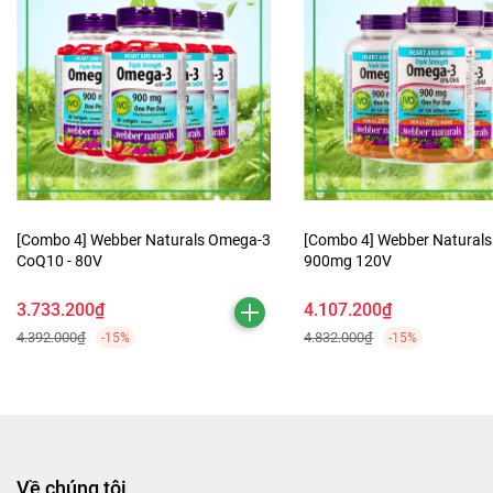
[Combo 4] Webber Naturals Omega-3
[Combo 4] Webber Naturals Omega-
CoQ10 - 80V
900mg 120V
3.733.200₫
4.107.200₫
4.392.000₫
4.832.000₫
-15%
-15%
Về chúng tôi