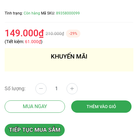
Tình trạng:
Còn hàng
Mã SKU:
89358000099
149.000₫
210.000₫
-29%
(Tiết kiệm:
61.000₫
)
KHUYẾN MÃI
Số lượng:
MUA NGAY
THÊM VÀO GIỎ