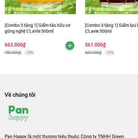
[Combo 3 tặng 1] Giấm táo hữu cơ
[Combo 3 tặng 1] Giấm lựu
gừng nghệ C'LaVie 500ml
C'Lavie 500ml
663.000₫
561.000₫
780.000₫
660.000₫
-15%
-15%
Về chúng tôi
Pan Happy là một thương hiệu thuộc Công ty TNHH Green