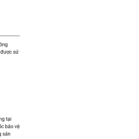
công
n được sử
ng tại
ốc bảo vệ
g sản