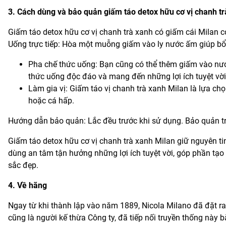
3. Cách dùng và bảo quản giấm táo detox hữu cơ vị chanh tr
Giấm táo detox hữu cơ vị chanh trà xanh có giấm cái Milan c
Uống trực tiếp: Hòa một muỗng giấm vào ly nước ấm giúp bổ s
Pha chế thức uống: Bạn cũng có thể thêm giấm vào nướ
thức uống độc đáo và mang đến những lợi ích tuyệt vời
Làm gia vị: Giấm táo vị chanh trà xanh Milan là lựa ch
hoặc cá hấp.
Hướng dẫn bảo quản: Lắc đều trước khi sử dụng. Bảo quản tr
Giấm táo detox hữu cơ vị chanh trà xanh Milan giữ nguyên ti
dùng an tâm tận hưởng những lợi ích tuyệt vời, góp phần tạ
sắc đẹp.
4. Về hãng
Ngay từ khi thành lập vào năm 1889, Nicola Milano đã đặt ra
cũng là người kế thừa Công ty, đã tiếp nối truyền thống nà