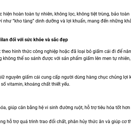
hiện hoàn toàn tự nhiên, không lọc, không tiệt trùng, bảo toàn g
ví như “kho tàng” dinh dưỡng và lợi khuẩn, mang đến những kh
ilan đối với sức khỏe và sắc đẹp
t theo hình thức công nghiệp hoặc đã loại bỏ giấm cái đi để nâ
 không thể so sánh được với sản phẩm giấm lên men tự nhiên,
 giữ nguyên giấm cái cung cấp người dùng hàng chục chủng lợi 
 số vitamin, khoáng chất thiết yếu.
óa, giúp cân bằng hệ vi sinh đường ruột, hỗ trợ tiêu hóa tốt hơ
 hỗ trợ quá trình trao đổi chất, phân hủy thức ăn và giúp cơ t