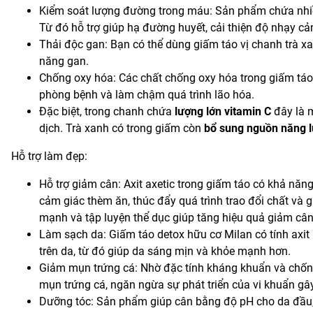
Kiểm soát lượng đường trong máu: Sản phẩm chứa nhiề
Từ đó hỗ trợ giúp hạ đường huyết, cải thiện độ nhạy cả
Thải độc gan: Bạn có thể dùng giấm táo vị chanh trà xan
năng gan.
Chống oxy hóa: Các chất chống oxy hóa trong giấm táo v
phòng bệnh và làm chậm quá trình lão hóa.
Đặc biệt, trong chanh chứa
lượng lớn vitamin C
đây là m
dịch. Trà xanh có trong giấm còn
bổ sung nguồn năng lư
Hỗ trợ làm đẹp:
Hỗ trợ giảm cân: Axit axetic trong giấm táo có khả năng
cảm giác thèm ăn, thúc đẩy quá trình trao đổi chất và 
mạnh và tập luyện thể dục giúp tăng hiệu quả giảm cân
Làm sạch da: Giấm táo detox hữu cơ Milan có tính axit 
trên da, từ đó giúp da sáng mịn và khỏe mạnh hơn.
Giảm mụn trứng cá: Nhờ đặc tính kháng khuẩn và chống
mụn trứng cá, ngăn ngừa sự phát triển của vi khuẩn g
Dưỡng tóc: Sản phẩm giúp cân bằng độ pH cho da đầu, l