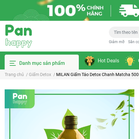
Giảm mỡ
Săn c
Hot Deals
Danh mục sản phẩm
Trang chủ
/
Giấm Detox
/
MILAN Giấm Táo Detox Chanh Matcha 500