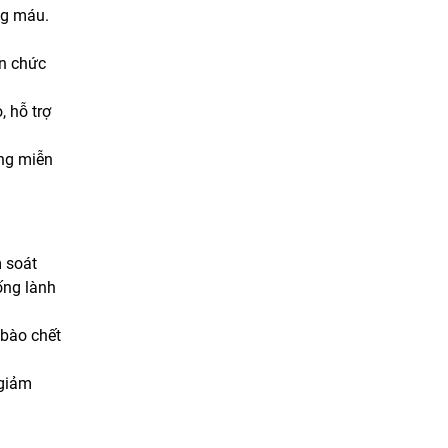
ng máu.
ện chức
, hỗ trợ
ăng miễn
m soát
ống lành
 bào chết
 giảm