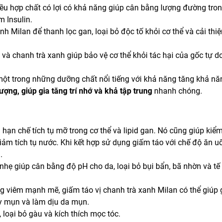
u hợp chất có lợi có khả năng giúp cân bằng lượng đường tro
m Insulin.
h Milan để thanh lọc gan, loại bỏ độc tố khỏi cơ thể và cải thi
à chanh trà xanh giúp bảo vệ cơ thể khỏi tác hại của gốc tự do
ột trong những dưỡng chất nổi tiếng với khả năng tăng khả n
ợng, giúp gia tăng trí nhớ và khả tập trung
nhanh chóng.
 hạn chế tích tụ mỡ trong cơ thể và lipid gan. Nó cũng giúp kiể
giảm tích tụ nước. Khi kết hợp sử dụng giấm táo với chế độ ăn u
.
nhẹ giúp cân bằng độ pH cho da, loại bỏ bụi bẩn, bã nhờn và tế
 viêm mạnh mẽ, giấm táo vị chanh trà xanh Milan có thể giúp
ây mụn và làm dịu da mụn.
oại bỏ gàu và kích thích mọc tóc.