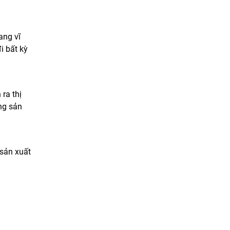
ang vĩ
i bất kỳ
ra thị
ng sản
 sản xuất