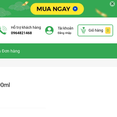
×
Hỗ trợ khách hàng
Tài khoản
Giỏ hàng
0
0964821468
Đăng nhập
a Đơn hàng
00ml