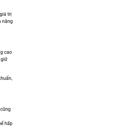
iá trị
ả năng
ng cao
 giữ
khuẩn,
n cũng
hể hấp