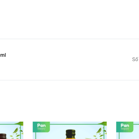
0ml
Số