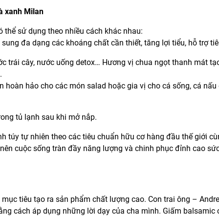
à xanh Milan
ó thể sử dụng theo nhiều cách khác nhau:
ung đa dạng các khoáng chất cần thiết, tăng lợi tiểu, hỗ trợ ti
c trái cây, nước uống detox… Hương vị chua ngọt thanh mát tạ
.
ọn hoàn hảo cho các món salad hoặc gia vị cho cá sống, cá nấu
ong tủ lạnh sau khi mở nắp.
nh túy tự nhiên theo các tiêu chuẩn hữu cơ hàng đầu thế giới c
o nên cuộc sống tràn đầy năng lượng và chinh phục đỉnh cao sứ
 mục tiêu tạo ra sản phẩm chất lượng cao. Con trai ông – Andr
y bằng cách áp dụng những lời dạy của cha mình. Giấm balsamic 