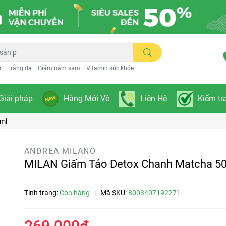
ơ
Trắng da
Giảm nám sạm
Vitamin sức khỏe
Giải pháp
Hàng Mới Về
Liên Hệ
Kiểm tr
ml
ANDREA MILANO
MILAN Giấm Táo Detox Chanh Matcha 5
Tình trạng:
Còn hàng
|
Mã SKU:
8003407192271