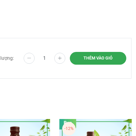
 lượng:
THÊM VÀO GIỎ
-12%