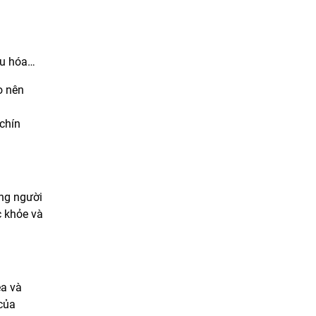
êu hóa…
o nên
 chín
ùng người
c khỏe và
ea và
của