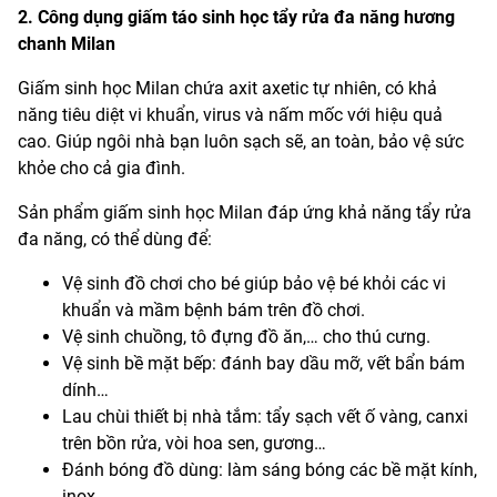
2. Công dụng giấm táo sinh học tẩy rửa đa năng hương
chanh Milan
Giấm sinh học Milan chứa axit axetic tự nhiên, có khả
năng tiêu diệt vi khuẩn, virus và nấm mốc với hiệu quả
cao. Giúp ngôi nhà bạn luôn sạch sẽ, an toàn, bảo vệ sức
khỏe cho cả gia đình.
Sản phẩm giấm sinh học Milan đáp ứng khả năng tẩy rửa
đa năng, có thể dùng để:
Vệ sinh đồ chơi cho bé giúp bảo vệ bé khỏi các vi
khuẩn và mầm bệnh bám trên đồ chơi.
Vệ sinh chuồng, tô đựng đồ ăn,… cho thú cưng.
Vệ sinh bề mặt bếp: đánh bay dầu mỡ, vết bẩn bám
dính…
Lau chùi thiết bị nhà tắm: tẩy sạch vết ố vàng, canxi
trên bồn rửa, vòi hoa sen, gương…
Đánh bóng đồ dùng: làm sáng bóng các bề mặt kính,
inox…