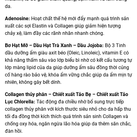
da.
Adenosine:
Hoạt chất thế hệ mới đẩy mạnh quá trình sản
xuất các sợi Elastin và Collagen giúp giảm hiện tượng
chảy xệ, làm đầy các rãnh nhăn nhanh chóng.
Bơ Hạt Mỡ – Dầu Hạt Trà Xanh – Dầu Jojoba:
Bộ 3 Tinh
dầu dưỡng ẩm giàu axit béo (Oleic, Linoleic), vitamin E có
khả năng thấm sâu vào lớp biểu bì nhờ có kết cấu tương tự
lớp màng lipid của da giúp dưỡng ẩm sâu đồng thời củng
cố hàng rào bảo vệ, khóa ẩm vững chắc giúp da ẩm mịn tự
nhiên, không gây bết dính.
Collagen thủy phân – Chiết xuất Tảo Bẹ – Chiết xuất Tảo
Lục Chlorella:
Tác động đa chiều nhờ bổ sung trực tiếp
collagen thủy phân với kích thước siêu nhỏ cho da hấp thu
tối đa đồng thời kích thích quá trình sản sinh Collagen và
chống oxy hóa, ngăn ngừa lão hóa giúp da thêm săn chắc,
đàn hồi.