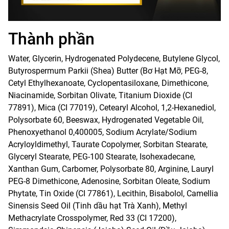
Thành phần
Water, Glycerin, Hydrogenated Polydecene, Butylene Glycol,
Butyrospermum Parkii (Shea) Butter (Bơ Hạt Mỡ, PEG-8,
Cetyl Ethylhexanoate, Cyclopentasiloxane, Dimethicone,
Niacinamide, Sorbitan Olivate, Titanium Dioxide (CI
77891), Mica (CI 77019), Cetearyl Alcohol, 1,2-Hexanediol,
Polysorbate 60, Beeswax, Hydrogenated Vegetable Oil,
Phenoxyethanol 0,400005, Sodium Acrylate/Sodium
Acryloyldimethyl, Taurate Copolymer, Sorbitan Stearate,
Glyceryl Stearate, PEG-100 Stearate, Isohexadecane,
Xanthan Gum, Carbomer, Polysorbate 80, Arginine, Lauryl
PEG-8 Dimethicone, Adenosine, Sorbitan Oleate, Sodium
Phytate, Tin Oxide (CI 77861), Lecithin, Bisabolol, Camellia
Sinensis Seed Oil (Tinh dầu hạt Trà Xanh), Methyl
Methacrylate Crosspolymer, Red 33 (CI 17200),