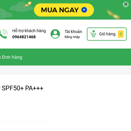
×
Hỗ trợ khách hàng
Tài khoản
Giỏ hàng
0
0964821468
Đăng nhập
a Đơn hàng
ay SPF50+ PA+++