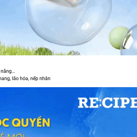
y nắng…
hang, lão hóa, nếp nhăn