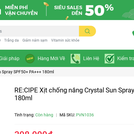
ơ
Trắng da
Giảm nám sạm
Vitamin sức khỏe
Giải pháp
Hàng Mới Về
Liên Hệ
Kiểm tr
un Spray SPF50+ PA+++ 180ml
RE:CIPE Xịt chống nắng Crystal Sun Spr
180ml
Tình trạng:
Còn hàng
|
Mã SKU:
PVN1036