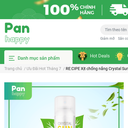
Giảm mỡ
Săn c
Hot Deals
Danh mục sản phẩm
Trang chủ
/
Ưu Đãi Hot Tháng 7
/
RE:CIPE Xịt chống nắng Crystal S