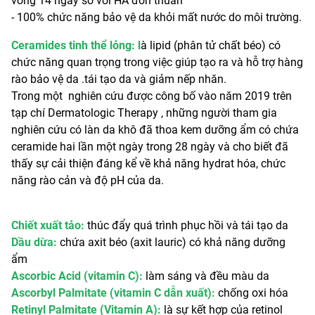
vòng 14 ngày so với HA đơn thuần
- 100% chức năng bảo vệ da khỏi mất nước do môi trường.
Ceramides tinh thể lỏng: l
à lipid (phân tử chất béo) có
chức năng quan trọng trong việc giúp tạo ra và hỗ trợ hàng
rào bảo vệ da .tái tạo da và giảm nếp nhăn.
Trong một nghiên cứu được công bố vào năm 2019 trên
tạp chí Dermatologic Therapy , những người tham gia
nghiên cứu có làn da khô đã thoa kem dưỡng ẩm có chứa
ceramide hai lần một ngày trong 28 ngày và cho biết đã
thấy sự cải thiện đáng kể về khả năng hydrat hóa, chức
năng rào cản và độ pH của da.
Chiết xuất tảo:
thúc đẩy quá trình phục hồi và tái tạo da
Dầu dừa:
chứa axit béo (axit lauric) có khả năng dưỡng
ẩm
Ascorbic Acid (vitamin C):
làm sáng và đều màu da
Ascorbyl Palmitate (vitamin C dẫn xuất):
chống oxi hóa
Retinyl Palmitate (Vitamin A):
là sự kết hợp của retinol