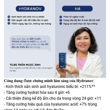
𝐂𝐨̂𝐧𝐠 𝐝𝐮̣𝐧𝐠 đ𝐮̛𝐨̛̣𝐜 𝐜𝐡𝐮̛́𝐧𝐠 𝐦𝐢𝐧𝐡 𝐥𝐚̂𝐦 𝐬𝐚̀𝐧𝐠 𝐜𝐮̉𝐚 𝐇𝐲𝐝𝐫𝐚𝐧𝐨𝐯:
- Kích thích sản sinh axit hyaluronic biểu bì: +211%**
- Tăng cường hydrat hóa sau 4 giờ: +6
- Cải thiện đáng kể độ ẩm cho da trong vòng 24 giờ: +11
- Tăng cường hiệu quả của hyaluronic acid: +7% trong