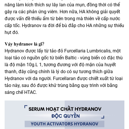
năng làm kích thích sự lây lan của mụn, đồng thời có thể
gây ra các phản ứng viêm. Hơn nữa, HA không giải quyết
được vấn đề thiếu ẩm từ bên trong mà thiên về cấp nước
cấp tốc. Hydranov ra đời để bù đắp cho HA những sự thiếu
hụt đó.
𝐕𝐚̣̂𝐲 𝐡𝐲𝐝𝐫𝐚𝐧𝐨𝐯 𝐥𝐚̀ 𝐠𝐢̀?
Hydranov được lấy từ tảo đỏ Furcellaria Lumbricalis, một
loại tảo có nguồn gốc từ biển Baltic - vùng biển có đặc thù
là độ mặn 10g.L 1, tương đương với độ mặn của huyết
thanh, đây cũng chính là lý do có sự tương thích giữa
Hydranov với da người. Furcellaran được chiết xuất từ loại
tảo này, sau đó được khử trùng bằng quy trình với bằng
sáng chế HTAC.