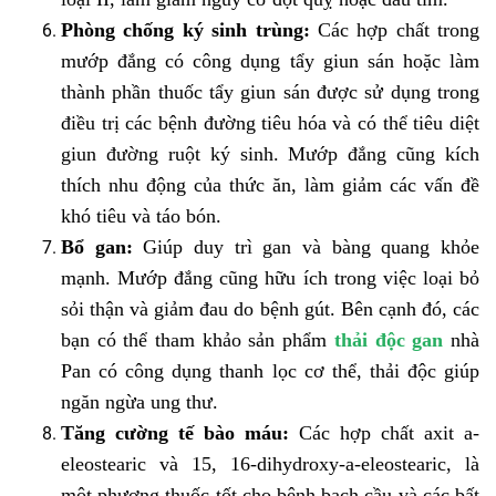
Phòng chống ký sinh trùng:
Các hợp chất trong
mướp đắng có công dụng tẩy giun sán hoặc làm
thành phần thuốc tẩy giun sán được sử dụng trong
điều trị các bệnh đường tiêu hóa và có thể tiêu diệt
giun đường ruột ký sinh. Mướp đắng cũng kích
thích nhu động của thức ăn, làm giảm các vấn đề
khó tiêu và táo bón.
Bổ gan:
Giúp duy trì gan và bàng quang khỏe
mạnh. Mướp đắng cũng hữu ích trong việc loại bỏ
sỏi thận và giảm đau do bệnh gút. Bên cạnh đó, các
bạn có thể tham khảo sản phẩm
thải độc gan
nhà
Pan có công dụng thanh lọc cơ thể, thải độc giúp
ngăn ngừa ung thư.
Tăng cường tế bào máu:
Các hợp chất axit a-
eleostearic và 15, 16-dihydroxy-a-eleostearic, là
một phương thuốc tốt cho bệnh bạch cầu và các bất