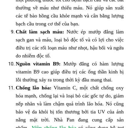
thường về máu như thiếu máu. Nó giúp sản xuất
các tế bào hồng cầu khỏe mạnh và cân bằng lượng
bạch cầu trong cơ thể của bạn.
Chất làm sạch máu:
Nước ép mướp đắng làm
sạch gan và máu, loại bỏ độc tố và có lợi cho việc
điều trị các rối loạn máu như nhọt, hậu bối và ngứa
do nhiễm độc tố.
Nguồn vitamin B9:
Mướp đắng có hàm lượng
vitamin B9 cao giúp điều trị các ống thần kinh bị
lỗi thường xảy ra trong thời kỳ đầu mang thai.
Chống lão hóa:
Vitamin C, một chất chống oxy
hóa mạnh, chống lại và loại bỏ các gốc tự do, giảm
nếp nhăn và làm chậm quá trình lão hóa. Nó cũng
bảo vệ da khỏi bị tổn thương bởi tia UV của ánh
nắng mặt trời. Nhà Pan đang cung cấp sản
phẩm
Viên chống lão hóa
có công dụng hỗ trợ