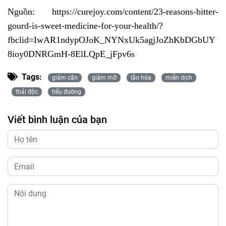
Nguồn: https://curejoy.com/content/23-reasons-bitter-
gourd-is-sweet-medicine-for-your-health/?
fbclid=IwAR1ndypOJoK_NYNxUk5agjJoZhKbDGbUY
8ioy0DNRGmH-8ElLQpE_jFpv6s
Tags:
giảm cân
giảm mỡ
lão hóa
miễn dịch
thải độc
tiểu đường
Viết bình luận của bạn