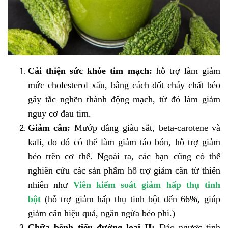
Cải thiện sức khỏe tim mạch:
hỗ trợ làm giảm
mức cholesterol xấu, bằng cách đốt cháy chất béo
gây tắc nghẽn thành động mạch, từ đó làm giảm
nguy cơ đau tim.
Giảm cân:
Mướp đắng giàu sắt, beta-carotene và
kali, do đó có thể làm giảm táo bón, hỗ trợ giảm
béo trên cơ thể. Ngoài ra, các bạn cũng có thể
nghiên cứu các sản phẩm hỗ trợ giảm cân từ thiên
nhiên như
Viên kiểm soát giảm hấp thụ tinh
bột
(hỗ trợ giảm hấp thụ tinh bột đến 66%, giúp
giảm cân hiệu quả, ngăn ngừa béo phì.)
Chữa bệnh tiểu đường loại II:
Đảo ngược tình