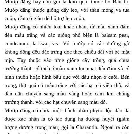
Mướp đắng hay còn gọi là khổ qua, thuộc họ Bầu bí.
Mướp đắng thuộc giống dây leo, với thân mỏng và tua
cuốn, cần có giàn để hỗ trợ leo cuốn.
Mướp đắng có nhiều loại khác nhau, từ màu xanh đậm
đến màu trắng và các giống phổ biến là balsam pear,
cundeamor, la-kwa, v.v. Vỏ mướp có các đường gờ
không đồng đều đặc trưng dọc theo chiều dài với bề mặt
mịn. Tùy thuộc vào từng giống cây trồng, quả chưa
trưởng thành có thể có màu xanh lục nhạt đến đậm và có
hình thuôn hoặc hình bầu dục với đầu nhọn ở cuối. Bên
trong, thịt quả có màu trắng với các hạt có viền thô, và
dần dần chuyển sang màu vàng hoặc cam khi chúng
trưởng thành, với các hạt chuyển sang màu đỏ.
Mướp đắng có chứa một thành phần phyto độc đáo đã
được xác nhận là có tác dụng hạ đường huyết (giảm
lượng đường trong máu) gọi là Charantin. Ngoài ra còn