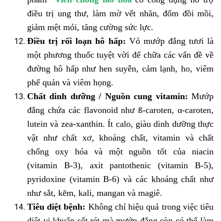
điều trị ung thư, làm mờ vết nhăn, đốm đồi mồi,
giảm mệt mỏi, tăng cường sức lực.
Điều trị rối loạn hô hấp:
Vỏ mướp đắng tươi là
một phương thuốc tuyệt vời để chữa các vấn đề về
đường hô hấp như hen suyễn, cảm lạnh, ho, viêm
phế quản và viêm họng.
Chất dinh dưỡng / Nguồn cung vitamin:
Mướp
đắng chứa các flavonoid như ß-caroten, α-caroten,
lutein và zea-xanthin. Ít calo, giàu dinh dưỡng thực
vật như chất xơ, khoáng chất, vitamin và chất
chống oxy hóa và một nguồn tốt của niacin
(vitamin B-3), axit pantothenic (vitamin B-5),
pyridoxine (vitamin B-6) và các khoáng chất như
như sắt, kẽm, kali, mangan và magiê.
Tiêu diệt bệnh:
Không chỉ hiệu quả trong việc tiêu
diệt vi khuẩn sốt rét mà mướp đắng còn có thể làm