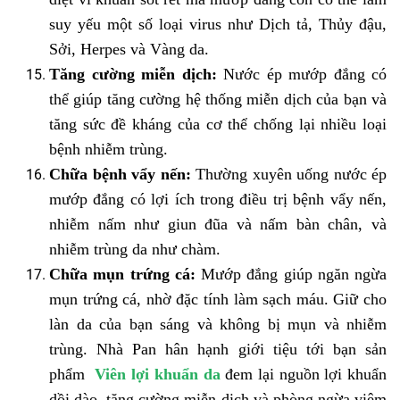
suy yếu một số loại virus như Dịch tả, Thủy đậu,
Sởi, Herpes và Vàng da.
Tăng cường miễn dịch:
Nước ép mướp đắng có
thể giúp tăng cường hệ thống miễn dịch của bạn và
tăng sức đề kháng của cơ thể chống lại nhiều loại
bệnh nhiễm trùng.
Chữa bệnh vẩy nến:
Thường xuyên uống nước ép
mướp đắng có lợi ích trong điều trị bệnh vẩy nến,
nhiễm nấm như giun đũa và nấm bàn chân, và
nhiễm trùng da như chàm.
Chữa mụn trứng cá:
Mướp đắng giúp ngăn ngừa
mụn trứng cá, nhờ đặc tính làm sạch máu. Giữ cho
làn da của bạn sáng và không bị mụn và nhiễm
trùng. Nhà Pan hân hạnh giới tiệu tới bạn sản
phẩm
Viên lợi khuẩn da
đem lại nguồn lợi khuẩn
dồi dào, tăng cường miễn dịch và phòng ngừa viêm