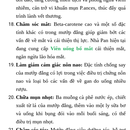
nhiễm, cản trở vi khuẩn mụn P.ances, thúc đẩy quá
trình lành vết thương.
Chăm sóc mắt:
Beta-carotene cao và một số đặc
tính khác có trong mướp đắng giúp giảm bớt các
vấn đề về mắt và cải thiện thị lực. Nhà Pan hiện tại
đang cung cấp
Viên uống bổ mắt
cải thiện mắt,
ngăn ngừa lão hóa mắt.
Làm giảm cảm giác nôn nao:
Đặc tính chống say
của mướp đắng có lợi trong việc điều trị chứng nôn
nao và loại bỏ các vấn đề về gan do uống nhiều
rượu.
Chữa mụn nhọt:
Ba muỗng cà phê nước ép, chiết
xuất từ ​​lá của mướp đắng, thêm vào một ly sữa bơ
và uống khi bụng đói vào mỗi buổi sáng, có thể
điều trị mụn nhọt.
Chăm sóc tóc:
Mướp đắng siêu dưỡng tóc, hỗ trợ