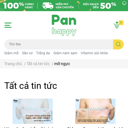
0
Giảm mỡ
Săn cơ
Trắng da
Giảm nám sạm
Vitamin sức khỏe
Trang chủ
/
Tất cả tin tức
/
mỡ ngực
Tất cả tin tức