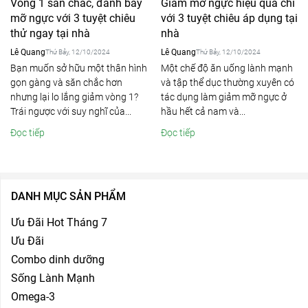
Vòng 1 săn chắc, đánh bay
Giảm mỡ ngực hiệu quả chỉ
mỡ ngực với 3 tuyệt chiêu
với 3 tuyệt chiêu áp dụng tại
thử ngay tại nhà
nhà
Lê Quang
Lê Quang
Thứ Bảy, 12/10/2024
Thứ Bảy, 12/10/2024
Bạn muốn sở hữu một thân hình
Một chế độ ăn uống lành mạnh
gọn gàng và săn chắc hơn
và tập thể dục thường xuyên có
nhưng lại lo lắng giảm vòng 1?
tác dụng làm giảm mỡ ngực ở
Trái ngược với suy nghĩ của...
hầu hết cả nam và...
Đọc tiếp
Đọc tiếp
DANH MỤC SẢN PHẨM
Ưu Đãi Hot Tháng 7
Ưu Đãi
Combo dinh dưỡng
Sống Lành Mạnh
Omega-3