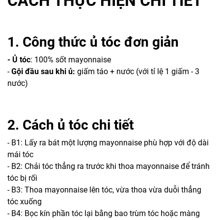
CÁCH THỰC HIỆN CHI TIẾT
1. Công thức ủ tóc đơn giản
- Ủ tóc
: 100% sốt mayonnaise
-
Gội đầu sau khi ủ:
giấm táo + nước (với tỉ lệ 1 giấm - 3
nước)
2. Cách ủ tóc chi tiết
- B1: Lấy ra bát một lượng mayonnaise phù hợp với độ dài
mái tóc
- B2: Chải tóc thẳng ra trước khi thoa mayonnaise để tránh
tóc bị rối
- B3: Thoa mayonnaise lên tóc, vừa thoa vừa duỗi thẳng
tóc xuống
- B4: Bọc kín phần tóc lại bằng bao trùm tóc hoặc màng