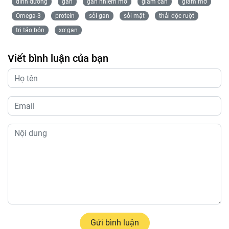
dinh dưỡng
gan
gan nhiễm mỡ
giảm cân
giảm mỡ
Omega-3
protein
sỏi gan
sỏi mật
thải độc ruột
trị táo bón
xơ gan
Viết bình luận của bạn
Gửi bình luận