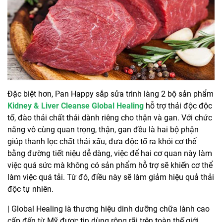
Đặc biệt hơn, Pan Happy sắp sửa trình làng 2 bộ sản phẩm
Kidney & Liver Cleanse Global Healing
hỗ trợ thải độc độc
tố, đào thải chất thải dành riêng cho thận và gan. Với chức
năng vô cùng quan trọng, thận, gan đều là hai bộ phận
giúp thanh lọc chất thải xấu, đưa độc tố ra khỏi cơ thể
bằng đường tiết niệu dễ dàng, việc để hai cơ quan này làm
việc quá sức mà không có sản phẩm hỗ trợ sẽ khiến cơ thể
làm việc quá tải. Từ đó, điều này sẽ làm giảm hiệu quả thải
độc tự nhiên.
| Global Healing là thương hiệu dinh dưỡng chữa lành cao
cấp đến từ Mỹ được tin dùng rộng rãi trên toàn thế giới