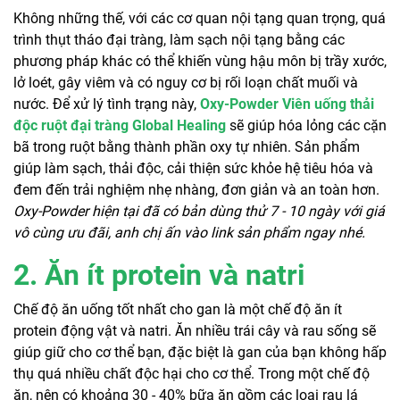
Không những thế, với các cơ quan nội tạng quan trọng, quá
trình thụt tháo đại tràng, làm sạch nội tạng bằng các
phương pháp khác có thể khiến vùng hậu môn bị trầy xước,
lở loét, gây viêm và có nguy cơ bị rối loạn chất muối và
nước. Để xử lý tình trạng này,
Oxy-Powder Viên uống thải
độc ruột đại tràng Global Healing
sẽ giúp hóa lỏng các cặn
bã trong ruột bằng thành phần oxy tự nhiên. Sản phẩm
giúp làm sạch, thải độc, cải thiện sức khỏe hệ tiêu hóa và
đem đến trải nghiệm nhẹ nhàng, đơn giản và an toàn hơn.
Oxy-Powder hiện tại đã có bản dùng thử 7 - 10 ngày với giá
vô cùng ưu đãi, anh chị ấn vào link sản phẩm ngay nhé.
2. Ăn ít protein và natri
Chế độ ăn uống tốt nhất cho gan là một chế độ ăn ít
protein động vật và natri. Ăn nhiều trái cây và rau sống sẽ
giúp giữ cho cơ thể bạn, đặc biệt là gan của bạn không hấp
thụ quá nhiều chất độc hại cho cơ thể. Trong một chế độ
ăn, nên có khoảng 30 - 40% bữa ăn gồm các loại rau lá