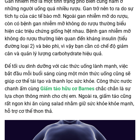
Gan nhiễm mỡ là một tình trạng phổ biến cũng nằm ở
những người uống quá nhiều rượu. Gan trở nên to ra do sự
tích tụ của các tế bào mỡ. Ngoài gan nhiễm mỡ do rượu,
còn có bệnh gan nhiễm mỡ không do rượu thường biểu
hiện các triệu chứng giống hệt nhau. Bệnh gan nhiễm mỡ
không do rượu thường liên quan đến kháng insulin (tiểu
đường loại 2) và béo phì, vì vậy bạn cần có chế độ giảm
cân và quản lý lượng carbohydrate hiệu quả.
Để tối ưu dinh dưỡng với các thức uống lành mạnh, việc
bắt đầu mỗi buổi sáng cùng một món thức uống cũng sẽ
giúp cơ thể tái tạo và thanh lọc sức khỏe. Công thức nước
chanh ấm cùng
Giấm táo hữu cơ Barnes
chắc chắn là sự
lựa chọn thông minh cho chị em. Ngoài ra, giấm táo cũng
rất ngon khi ăn cùng salad nhằm giữ sức khỏe khỏe mạnh,
hỗ trợ cơ thể thon thả.