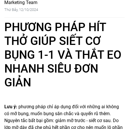
Marketing Team
Thứ Bảy, 12/10/2024
PHƯƠNG PHÁP HÍT
THỞ GIÚP SIẾT CƠ
BỤNG 1-1 VÀ THẮT EO
NHANH SIÊU ĐƠN
GIẢN
Lưu ý:
phương pháp chỉ áp dụng đối với những ai không
có mỡ bụng, muốn bụng săn chắc và quyến rũ thêm.
Nguyên tắc bất bại gồm: giảm mỡ trước - siết cơ sau. Do
lớp mỡ dày đã che phủ hết phần cơ cho nên muốn lộ phần