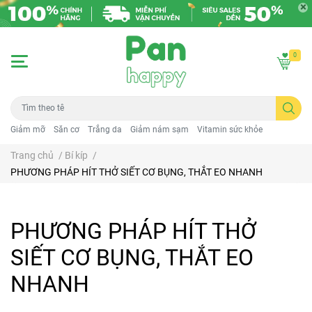
0
Giảm mỡ
Săn cơ
Trắng da
Giảm nám sạm
Vitamin sức khỏe
Trang chủ
/
Bí kíp
/
PHƯƠNG PHÁP HÍT THỞ SIẾT CƠ BỤNG, THẮT EO NHANH
PHƯƠNG PHÁP HÍT THỞ
SIẾT CƠ BỤNG, THẮT EO
NHANH