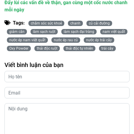
Đẩy lùi các vấn đề về thận, gan cùng một cốc nước chanh
mỗi ngày
Tags:
chăm sóc sức khoẻ
chanh
củ cải đường
giảm cân
làm sạch ruột
làm sạch đại tràng
nam việt quất
nước ép nam việt quất
nước ép rau củ
nước ép trái cây
Oxy Powder
thải độc ruột
thải độc tự nhiên
trái cây
Viết bình luận của bạn