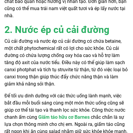
chất bảo quản hoặc hương vị nhân tạo. Đơn giản hơn, bạn
cũng có thể mua trái nam việt quất tươi và ép lấy nước tại
nhà.
2. Nước ép củ cải đường
Củ cải đường và nước ép củ cải đường có chứa betaine,
một chất phytochemical rất có lợi cho sức khỏe. Củ cải
đường có chứa lượng chống oxy hóa cao và hỗ trợ làm
tăng độ axit của nước tiểu. Điều này có thể giúp làm sạch
canxi photphat và tích tụ struvite từ thận, từ đó việc loại bỏ
canxi trong thận giúp thúc đẩy chức năng thận và làm
giảm khả năng sỏi thận.
Để tối ưu dinh dưỡng với các thức uống lành mạnh, việc
bắt đầu mỗi buổi sáng cùng một món thức uống cũng sẽ
giúp cơ thể tái tạo và thanh lọc sức khỏe. Công thức nước
chanh ấm cùng
Giấm táo hữu cơ Barnes
chắc chắn là sự
lựa chọn thông minh cho chị em. Ngoài ra, giấm táo cũng
rất ngon khi ăn cùng salad nhằm giữ sức khỏe khỏe mạnh,