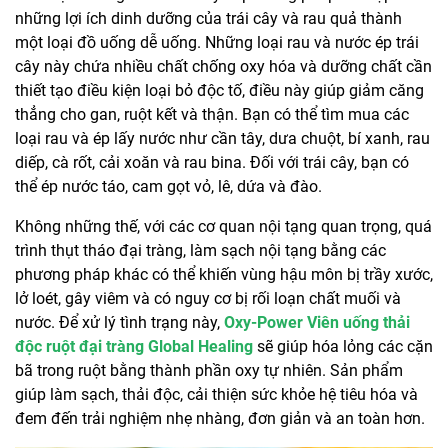
những lợi ích dinh dưỡng của trái cây và rau quả thành
một loại đồ uống dễ uống. Những loại rau và nước ép trái
cây này chứa nhiều chất chống oxy hóa và dưỡng chất cần
thiết tạo điều kiện loại bỏ độc tố, điều này giúp giảm căng
thẳng cho gan, ruột kết và thận. Bạn có thể tìm mua các
loại rau và ép lấy nước như cần tây, dưa chuột, bí xanh, rau
diếp, cà rốt, cải xoăn và rau bina. Đối với trái cây, bạn có
thể ép nước táo, cam gọt vỏ, lê, dứa và đào.
Không những thế, với các cơ quan nội tạng quan trọng, quá
trình thụt tháo đại tràng, làm sạch nội tạng bằng các
phương pháp khác có thể khiến vùng hậu môn bị trầy xước,
lở loét, gây viêm và có nguy cơ bị rối loạn chất muối và
nước. Để xử lý tình trạng này,
Oxy-Power Viên uống thải
độc ruột đại tràng Global Healing
sẽ giúp hóa lỏng các cặn
bã trong ruột bằng thành phần oxy tự nhiên. Sản phẩm
giúp làm sạch, thải độc, cải thiện sức khỏe hệ tiêu hóa và
đem đến trải nghiệm nhẹ nhàng, đơn giản và an toàn hơn.