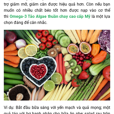
trợ giảm mỡ, giảm cân được hiệu quả hơn. Còn nếu bạn
muốn có nhiều chất béo tốt hơn được nạp vào cơ thể
thì
Omega-3 Tảo Algae thuần chay cao cấp Mỹ
là một lựa
chọn đáng để cân nhắc.
Ví dụ: Bắt đầu bữa sáng với yến mạch và quả mọng; một
quả táo với bơ hạnh nhân cho bữa ăn nhẹ; salad rau trộn