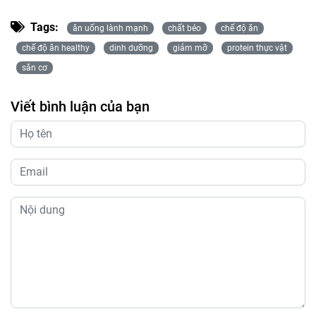
Tags:
ăn uống lành mạnh
chất béo
chế độ ăn
chế độ ăn healthy
dinh dưỡng
giảm mỡ
protein thực vật
săn cơ
Viết bình luận của bạn