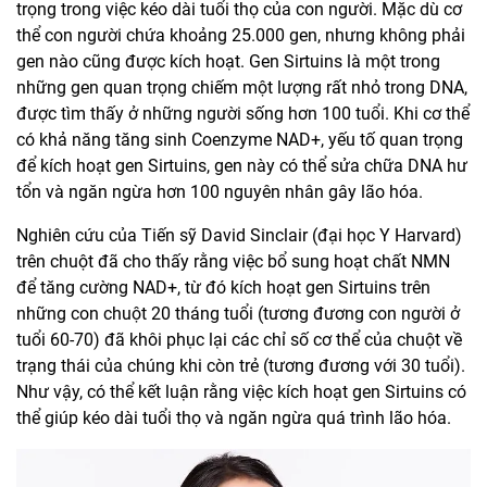
trọng trong việc kéo dài tuổi thọ của con người. Mặc dù cơ
thể con người chứa khoảng 25.000 gen, nhưng không phải
gen nào cũng được kích hoạt. Gen Sirtuins là một trong
những gen quan trọng chiếm một lượng rất nhỏ trong DNA,
được tìm thấy ở những người sống hơn 100 tuổi. Khi cơ thể
có khả năng tăng sinh Coenzyme NAD+, yếu tố quan trọng
để kích hoạt gen Sirtuins, gen này có thể sửa chữa DNA hư
tổn và ngăn ngừa hơn 100 nguyên nhân gây lão hóa.
Nghiên cứu của Tiến sỹ David Sinclair (đại học Y Harvard)
trên chuột đã cho thấy rằng việc bổ sung hoạt chất NMN
để tăng cường NAD+, từ đó kích hoạt gen Sirtuins trên
những con chuột 20 tháng tuổi (tương đương con người ở
tuổi 60-70) đã khôi phục lại các chỉ số cơ thể của chuột về
trạng thái của chúng khi còn trẻ (tương đương với 30 tuổi).
Như vậy, có thể kết luận rằng việc kích hoạt gen Sirtuins có
thể giúp kéo dài tuổi thọ và ngăn ngừa quá trình lão hóa.