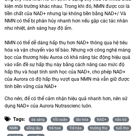
kiện môi trường khác nhau. Trong khi đó, NMN được coi là
tiền chất của NAD+ nhưng lại không bền bằng NAD+/ Và
NMN có thể bị phân hủy nhanh hơn nếu gặp các tác nhân
như nhiệt, ánh sáng hay độ ẩm.
NMN có thể dễ dàng hấp thụ hơn NAD+ thông qua hệ tiêu
hóa và vận chuyển vào tế bào. Nhưng với công nghệ màng
bọc của thương hiệu Auroa có khả năng tác động hiệu quả
vào vấn đề sự hấp thụ này bằng cách nâng cao mức độ
hấp thụ và hoạt tính sinh học của NAD+, cho phép NAD+
của Aurora có độ hấp thụ vượt qua NMN mà vẫn giữ được
tính bền vững của NAD+
Cho nên, để có thể cảm nhận hiệu quả nhanh hơn, nên sử
dụng NAD+ của Aurora Nutrascienc luôn.
Tags:
da sáng
hồi xuân
lão hóa
NAD+
não bộ
NMN
sống lâu
trẻ hoá
Trẻ hóa
trường thọ
tuổi thọ