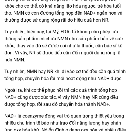
khỏe cho cơ thể, có khả năng lão hóa ngược, trẻ hóa tuổi
thọ. NMN có con đường tổng hợp đến NAD+ ngắn hơn và
thường được sử dụng rộng rãi do hiệu quả hơn NR.
Tuy nhiên, hiện nay, tại Mỹ, FDA đã không cho phép lưu
thông sản phẩm có chứa NMN như sản phẩm bảo vệ sức
khỏe, thay vào đó sẽ được coi như là thuốc, cần bác sĩ kê
đơn. Vì vậy, NR sẽ được tiếp cận đến người dùng rộng rãi
hơn NMN.
Tuy nhiên, NMN hay NR khi đi vào cơ thể đều cần quá trình
tổng hợp, chuyển hóa rồi mới hoạt động như NAD+ được.
Ngoài ra, khi cơ thể phục hồi thì các quá trình tổng hợp
NAD+ cũng được xúc tác, vì vậy NMN hay NR cũng đều
được tổng hợp, rồi sau đó chuyển hóa thành NAD+.
NAD+ là coenzyme đóng vai trò quan trọng thiết yếu trong
nhiều chu trình tế bào như trao đổi năng lượng hay phản
ứng oxy hóa khử. Nó ổn định ở dạng oxy hóa và nhiều điều