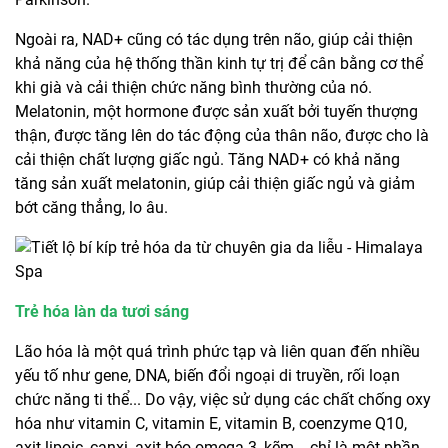
Ngoài ra, NAD+ cũng có tác dụng trên não, giúp cải thiện
khả năng của hệ thống thần kinh tự trị để cân bằng cơ thể
khi già và cải thiện chức năng bình thường của nó.
Melatonin, một hormone được sản xuất bởi tuyến thượng
thận, được tăng lên do tác động của thân não, được cho là
cải thiện chất lượng giấc ngủ. Tăng NAD+ có khả năng
tăng sản xuất melatonin, giúp cải thiện giấc ngủ và giảm
bớt căng thẳng, lo âu.
Trẻ hóa làn da tươi sáng
Lão hóa là một quá trình phức tạp và liên quan đến nhiều
yếu tố như gene, DNA, biến đổi ngoại di truyền, rối loạn
chức năng ti thể... Do vậy, việc sử dụng các chất chống oxy
hóa như vitamin C, vitamin E, vitamin B, coenzyme Q10,
axit lipoic, canxi, axit béo omega-3, kẽm... chỉ là một phần