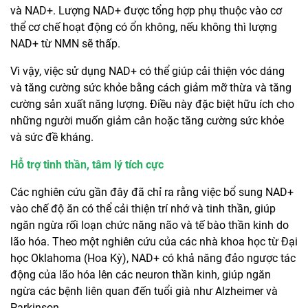
và NAD+. Lượng NAD+ được tổng hợp phụ thuộc vào cơ
thể cơ chế hoạt động có ổn không, nếu không thì lượng
NAD+ từ NMN sẽ thấp.
Vì vậy, việc sử dụng NAD+ có thể giúp cải thiện vóc dáng
và tăng cường sức khỏe bằng cách giảm mỡ thừa và tăng
cường sản xuất năng lượng. Điều này đặc biệt hữu ích cho
những người muốn giảm cân hoặc tăng cường sức khỏe
và sức đề kháng.
Hỗ trợ tinh thần, tâm lý tích cực
Các nghiên cứu gần đây đã chỉ ra rằng việc bổ sung NAD+
vào chế độ ăn có thể cải thiện trí nhớ và tinh thần, giúp
ngăn ngừa rối loạn chức năng não và tế bào thần kinh do
lão hóa. Theo một nghiên cứu của các nhà khoa học từ Đại
học Oklahoma (Hoa Kỳ), NAD+ có khả năng đảo ngược tác
động của lão hóa lên các neuron thần kinh, giúp ngăn
ngừa các bệnh liên quan đến tuổi già như Alzheimer và
Parkinson.