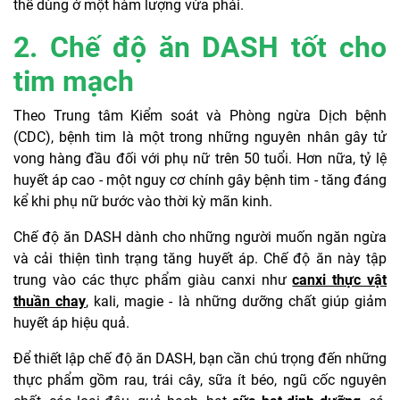
thể dùng ở một hàm lượng vừa phải.
2. Chế độ ăn DASH tốt cho
tim mạch
Theo Trung tâm Kiểm soát và Phòng ngừa Dịch bệnh
(CDC), bệnh tim là một trong những nguyên nhân gây tử
vong hàng đầu đối với phụ nữ trên 50 tuổi. Hơn nữa, tỷ lệ
huyết áp cao - một nguy cơ chính gây bệnh tim - tăng đáng
kể khi phụ nữ bước vào thời kỳ mãn kinh.
Chế độ ăn DASH dành cho những người muốn ngăn ngừa
và cải thiện tình trạng tăng huyết áp. Chế độ ăn này tập
trung vào các thực phẩm giàu canxi như
canxi thực vật
thuần chay
, kali, magie - là những dưỡng chất giúp giảm
huyết áp hiệu quả.
Để thiết lập chế độ ăn DASH, bạn cần chú trọng đến những
thực phẩm gồm rau, trái cây, sữa ít béo, ngũ cốc nguyên