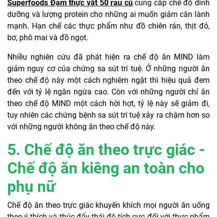
Superfoods Đạm thực vật 50 rau củ
cung cấp chế độ dinh
dưỡng và lượng protein cho những ai muốn giảm cân lành
mạnh. Hạn chế các thực phẩm như đồ chiên rán, thịt đỏ,
bơ, phô mai và đồ ngọt.
Nhiều nghiên cứu đã phát hiện ra chế độ ăn MIND làm
giảm nguy cơ của chứng sa sút trí tuệ. Ở những người ăn
theo chế độ này một cách nghiêm ngặt thì hiệu quả đem
đến với tỷ lệ ngăn ngừa cao. Còn với những người chỉ ăn
theo chế độ MIND một cách hời hợt, tỷ lệ này sẽ giảm đi,
tuy nhiên các chứng bệnh sa sút trí tuệ xảy ra chậm hơn so
với những người không ăn theo chế độ này.
5. Chế độ ăn theo trực giác -
Chế độ ăn kiêng an toàn cho
phụ nữ
Chế độ ăn theo trực giác khuyến khích mọi người ăn uống
theo ý thích và thúc đẩy thái độ tích cực đối với thực phẩm