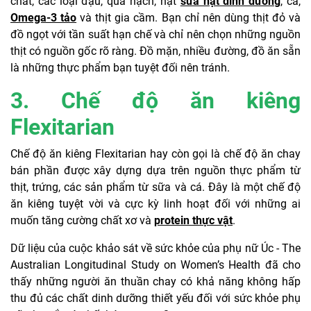
chất, các loại đậu, quả hạch, hạt
sữa hạt dinh dưỡng
, cá,
Omega-3 tả
o
và thịt gia cầm. Bạn chỉ nên dùng thịt đỏ và
đồ ngọt với tần suất hạn chế và chỉ nên chọn những nguồn
thịt có nguồn gốc rõ ràng. Đồ mặn, nhiều đường, đồ ăn sẵn
là những thực phẩm bạn tuyệt đối nên tránh.
3. Chế độ ăn kiêng
Flexitarian
Chế độ ăn kiêng Flexitarian hay còn gọi là chế độ ăn chay
bán phần được xây dựng dựa trên nguồn thực phẩm từ
thịt, trứng, các sản phẩm từ sữa và cá. Đây là một chế độ
ăn kiêng tuyệt vời và cực kỳ linh hoạt đối với những ai
muốn tăng cường chất xơ và
protein thực vật
.
Dữ liệu của cuộc khảo sát về sức khỏe của phụ nữ Úc - The
Australian Longitudinal Study on Women’s Health đã cho
thấy những người ăn thuần chay có khả năng không hấp
thu đủ các chất dinh dưỡng thiết yếu đối với sức khỏe phụ