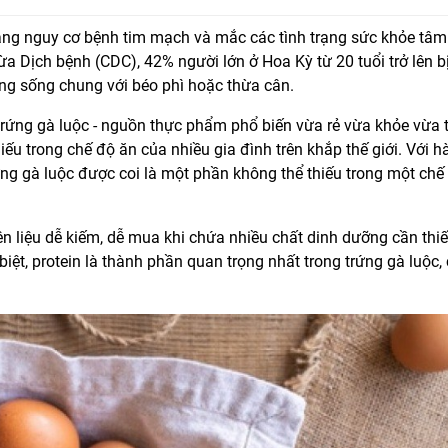
ng nguy cơ bệnh tim mạch và mắc các tình trạng sức khỏe tâm
 Dịch bệnh (CDC), 42% người lớn ở Hoa Kỳ từ 20 tuổi trở lên b
ng sống chung với béo phì hoặc thừa cân.
rứng gà luộc - nguồn thực phẩm phổ biến vừa rẻ vừa khỏe vừa ti
ếu trong chế độ ăn của nhiều gia đình trên khắp thế giới. Với 
ứng gà luộc được coi là một phần không thể thiếu trong một chế
ên liệu dễ kiếm, dễ mua khi chứa nhiều chất dinh dưỡng cần thiết
iệt, protein là thành phần quan trọng nhất trong trứng gà luộc,