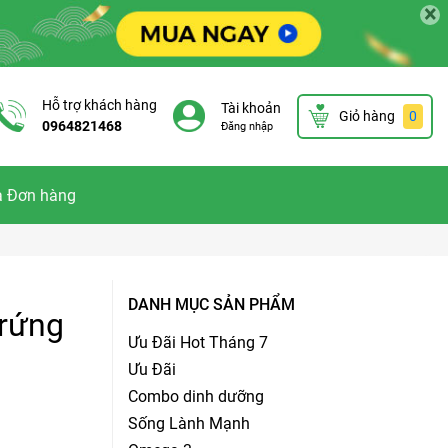
×
Hỗ trợ khách hàng
Tài khoản
Giỏ hàng
0
0964821468
Đăng nhập
a Đơn hàng
DANH MỤC SẢN PHẨM
trứng
Ưu Đãi Hot Tháng 7
Ưu Đãi
Combo dinh dưỡng
Sống Lành Mạnh