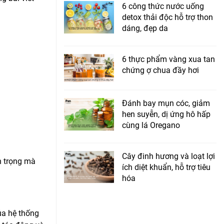
6 công thức nước uống
detox thải độc hỗ trợ thon
dáng, đẹp da
6 thực phẩm vàng xua tan
chứng ợ chua đầy hơi
Đánh bay mụn cóc, giảm
hen suyễn, dị ứng hô hấp
cùng lá Oregano
Cây đinh hương và loạt lợi
n trọng mà
ích diệt khuẩn, hỗ trợ tiêu
hóa
ủa hệ thống