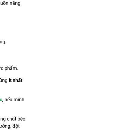
nguồn năng
ờng.
hực phẩm.
dùng
ít nhất
c
,
nếu mình
ung chất béo
ường, đột