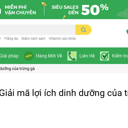
ơ
Trắng da
Giảm nám sạm
Vitamin sức khỏe
Giải pháp
Hàng Mới Về
Liên Hệ
Kiểm tr
h dưỡng của trứng gà
iải mã lợi ích dinh dưỡng của 