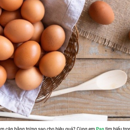
iảm cân bằng trứng sao cho hiệu quả? Cùng em
Pan
tìm hiểu tro