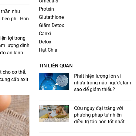
Omega-3
Protein
 thần như
Glutathione
ị béo phì. Hơn
Giấm Detox
Canxi
ện lợi trong
Detox
hàm lượng dinh
Hạt Chia
 độ ăn lành
TIN LIÊN QUAN
 cho cơ thể,
Phát hiện lượng lớn vi
 cung cấp axit
nhựa trong não người, làm
sao để giảm thiểu?
Cứu nguy đại tràng với
phương pháp tự nhiên
điều trị táo bón tốt nhất