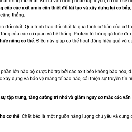
oạt động thể chất. Khi ta vận động hoặc tập luyện, cơ bắp sẽ b
g cấp các axit amin cần thiết để tái tạo và xây dựng lại cơ bắp
căng thẳng.
ao đổi chất. Quá trình trao đổi chất là quá trình cơ bản của cơ 
 động của các cơ quan và hệ thống. Protein từ trứng gà luộc đư
chức năng cơ thể
. Điều này giúp cơ thể hoạt động hiệu quả và du
phần lớn não bộ được hỗ trợ bởi các axit béo không bão hòa, đặc
c xây dựng và bảo vệ màng tế bào não, cải thiện sự truyền tín h
ì sự tập trung, tăng cường trí nhớ và giảm nguy cơ mắc các vấn
ho cơ thể
. Chất béo là một nguồn năng lượng chủ yếu và cung c