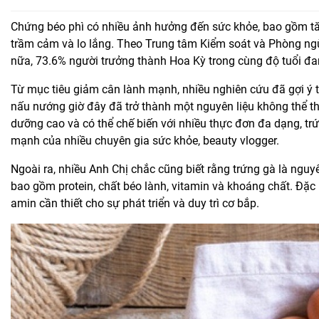
Chứng béo phì có nhiều ảnh hưởng đến sức khỏe, bao gồm tă
trầm cảm và lo lắng. Theo Trung tâm Kiểm soát và Phòng ngừa
nữa, 73.6% người trưởng thành Hoa Kỳ trong cùng độ tuổi đa
Từ mục tiêu giảm cân lành mạnh, nhiều nghiên cứu đã gợi ý t
nấu nướng giờ đây đã trở thành một nguyên liệu không thể thi
dưỡng cao và có thể chế biến với nhiều thực đơn đa dạng, tr
mạnh của nhiều chuyên gia sức khỏe, beauty vlogger.
Ngoài ra, nhiều Anh Chị chắc cũng biết rằng trứng gà là nguy
bao gồm protein, chất béo lành, vitamin và khoáng chất. Đặc b
amin cần thiết cho sự phát triển và duy trì cơ bắp.