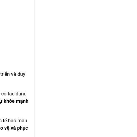
triển và duy
 có tác dụng
ự khỏe mạnh
ác tế bào máu
o vệ và phục