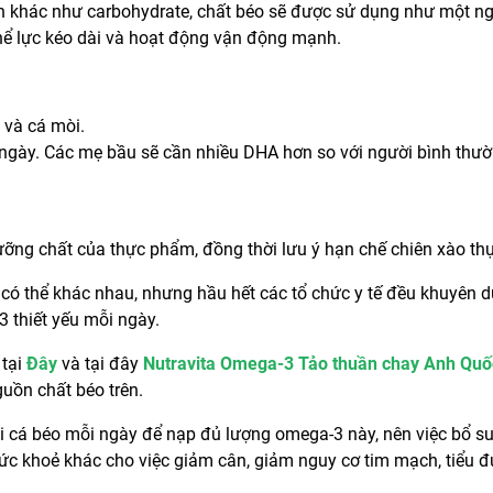
ồn khác như carbohydrate, chất béo sẽ được sử dụng như một 
thể lực kéo dài và hoạt động vận động mạnh.
n và cá mòi.
 ngày. Các mẹ bầu sẽ cần nhiều DHA hơn so với người bình thư
dưỡng chất của thực phẩm, đồng thời lưu ý hạn chế chiên xào t
có thể khác nhau, nhưng hầu hết các tổ chức y tế đều khuyên 
3 thiết yếu mỗi ngày.
 tại
Đây
và tại đây
Nutravita Omega-3 Tảo thuần chay Anh Quố
guồn chất béo trên.
ại cá béo mỗi ngày để nạp đủ lượng omega-3 này, nên việc bổ s
c khoẻ khác cho việc giảm cân, giảm nguy cơ tim mạch, tiểu đ