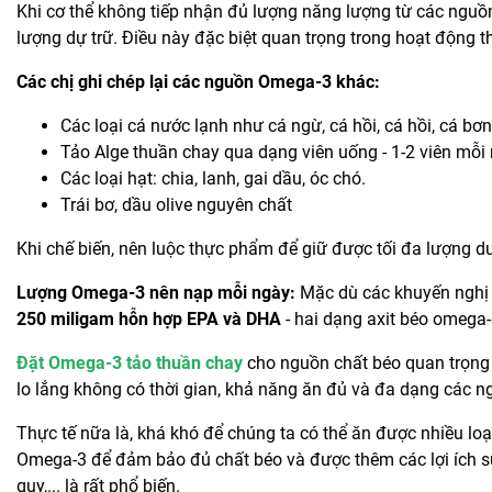
Khi cơ thể không tiếp nhận đủ lượng năng lượng từ các ngu
lượng dự trữ. Điều này đặc biệt quan trọng trong hoạt động 
Các chị ghi chép lại các nguồn Omega-3 khác:
Các loại cá nước lạnh như cá ngừ, cá hồi, cá hồi, cá bơ
Tảo Alge thuần chay qua dạng viên uống - 1-2 viên mỗi
Các loại hạt: chia, lanh, gai dầu, óc chó.
Trái bơ, dầu olive nguyên chất
Khi chế biến, nên luộc thực phẩm để giữ được tối đa lượng 
Lượng Omega-3 nên nạp mỗi ngày:
Mặc dù các khuyến nghị 
250 miligam hỗn hợp EPA và DHA
- hai dạng axit béo omega-
Đặt Omega-3 tảo thuần chay
cho nguồn chất béo quan trọng
lo lắng không có thời gian, khả năng ăn đủ và đa dạng các n
Thực tế nữa là, khá khó để chúng ta có thể ăn được nhiều lo
Omega-3 để đảm bảo đủ chất béo và được thêm các lợi ích sứ
quỵ,... là rất phổ biến.