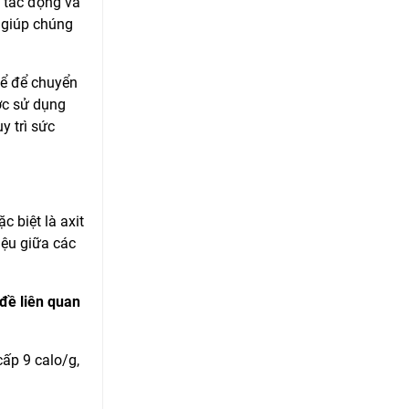
ị tác động và
, giúp chúng
thể để chuyển
ợc sử dụng
y trì sức
 biệt là axit
iệu giữa các
 đề liên quan
ấp 9 calo/g,