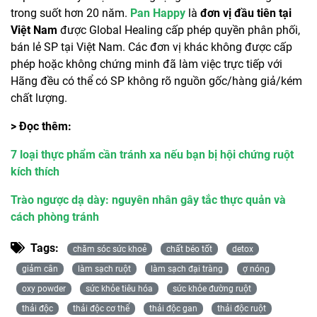
trong suốt hơn 20 năm.
Pan Happy
là
đơn vị đầu tiên tại
Việt Nam
được Global Healing cấp phép quyền phân phối,
bán lẻ SP tại Việt Nam. Các đơn vị khác không được cấp
phép hoặc không chứng minh đã làm việc trực tiếp với
Hãng đều có thể có SP không rõ nguồn gốc/hàng giả/kém
chất lượng.
> Đọc thêm:
7 loại thực phẩm cần tránh xa nếu bạn bị hội chứng ruột
kích thích
Trào ngược dạ dày: nguyên nhân gây tắc thực quản và
cách phòng tránh
Tags:
chăm sóc sức khoẻ
chất béo tốt
detox
giảm cân
làm sạch ruột
làm sạch đại tràng
ợ nóng
oxy powder
sức khỏe tiêu hóa
sức khỏe đường ruột
thải độc
thải độc cơ thể
thải độc gan
thải độc ruột