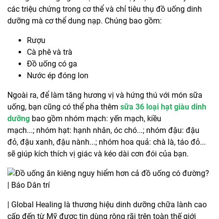
các triệu chứng trong cơ thể và chỉ tiêu thụ đồ uống dinh
dưỡng mà cơ thể dung nạp. Chúng bao gồm:
Rượu
Cà phê và trà
Đồ uống có ga
Nước ép đóng lon
Ngoài ra, để làm tăng hương vị và hứng thú với món sữa
uống, bạn cũng có thể pha thêm
sữa 36 loại hạt giàu dinh
dưỡng
bao gồm nhóm mạch: yến mạch, kiều
mạch...; nhóm hạt: hạnh nhân, óc chó...; nhóm đậu: đậu
đỏ, đậu xanh, đậu nành...; nhóm hoa quả: chà là, táo đỏ...
sẽ giúp kích thích vị giác và kéo dài cơn đói của bạn.
| Global Healing là thương hiệu dinh dưỡng chữa lành cao
cấp đến từ Mỹ được tin dùng rộng rãi trên toàn thế giới