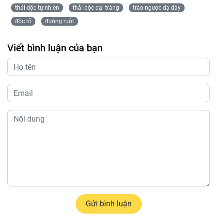
thải độc tự nhiên
thải độc đại tràng
trào ngược dạ dày
độc tố
đường ruột
Viết bình luận của bạn
Gửi bình luận