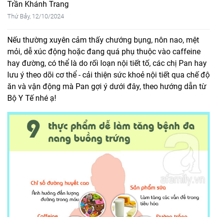
Trần Khánh Trang
Thứ Bảy, 12/10/2024
Nếu thường xuyên cảm thấy chướng bụng, nôn nao, mệt
mỏi, dễ xúc động hoặc đang quá phụ thuộc vào caffeine
hay đường, có thể là do rối loạn nội tiết tố, các chị Pan hay
lưu ý theo dõi cơ thể - cải thiện sức khoẻ nội tiết qua chế độ
ăn và vận động mà Pan gợi ý dưới đây, theo hướng dẫn từ
Bộ Y Tế nhé ạ!