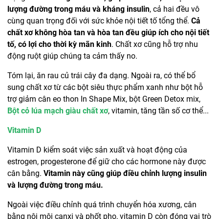
lượng đường trong máu và kháng insulin
, cả hai đều vô
cùng quan trọng đối với sức khỏe nội tiết tố tổng thể.
Cả
chất xơ không hòa tan và hòa tan đều giúp ích cho nội tiết
tố, có lợi cho thời kỳ mãn kinh
. Chất xơ cũng hỗ trợ nhu
động ruột giúp chúng ta cảm thấy no.
Tóm lại, ăn rau củ trái cây đa dạng. Ngoài ra, có thể bổ
sung chất xơ từ các bột siêu thực phẩm xanh như bột hỗ
trợ giảm cân eo thon In Shape Mix, bột Green Detox mix,
Bột cỏ lúa mạch giàu chất xơ
, vitamin, tăng tần số cơ thể...
Vitamin D
Vitamin D kiểm soát việc sản xuất và hoạt động của
estrogen, progesterone để giữ cho các hormone này được
cân bằng.
Vitamin này cũng giúp điều chỉnh lượng insulin
và lượng đường trong máu.
Ngoài việc điều chỉnh quá trình chuyển hóa xương, cân
bằng nội môi canxi và phốt pho, vitamin D còn đóng vai trò