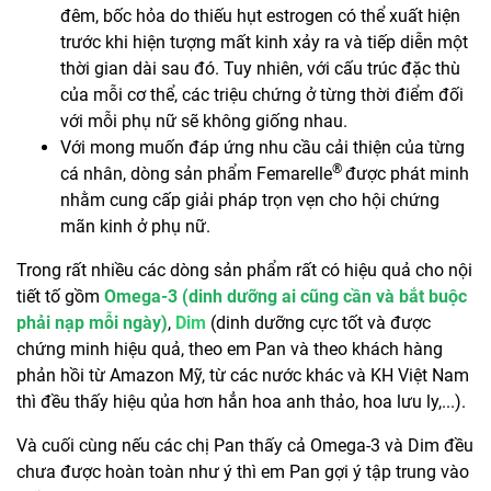
đêm, bốc hỏa do thiếu hụt estrogen có thể xuất hiện
trước khi hiện tượng mất kinh xảy ra và tiếp diễn một
thời gian dài sau đó. Tuy nhiên, với cấu trúc đặc thù
của mỗi cơ thể, các triệu chứng ở từng thời điểm đối
với mỗi phụ nữ sẽ không giống nhau.
Với mong muốn đáp ứng nhu cầu cải thiện của từng
®
cá nhân, dòng sản phẩm Femarelle
được phát minh
nhằm cung cấp giải pháp trọn vẹn cho hội chứng
mãn kinh ở phụ nữ.
Trong rất nhiều các dòng sản phẩm rất có hiệu quả cho nội
tiết tố gồm
Omega-3 (dinh dưỡng ai cũng cần và bắt buộc
phải nạp mỗi ngày)
,
Dim
(dinh dưỡng cực tốt và được
chứng minh hiệu quả, theo em Pan và theo khách hàng
phản hồi từ Amazon Mỹ, từ các nước khác và KH Việt Nam
thì đều thấy hiệu qủa hơn hẳn hoa anh thảo, hoa lưu ly,...).
Và cuối cùng nếu các chị Pan thấy cả Omega-3 và Dim đều
chưa được hoàn toàn như ý thì em Pan gợi ý tập trung vào