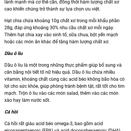
lành mạnh mà cơ thể cần, đồng thời hàm lượng chất xơ
cao khiến chúng trở thành sự lựa chọn ưu việt.
Hạt chia chứa khoảng 10g chất xơ trong mỗi khẩu phần
28g, đáp ứng khoảng 30% nhu cầu chất xơ mỗi ngày.
Thêm hạt chia xay vào sinh tố, sữa chua, bột yến mạch
hoặc các món ăn khác để tăng hàm lượng chất xơ.
Dầu ô liu
Dầu ô liu là một trong những thực phẩm giúp bổ sung và
cân bằng nội tiết tố nữ hiệu quả. Dầu ô liu chứa nhiều
vitamin, khoáng chất cùng các acid béo không bão hòa có
lợi cho sức khỏe, giúp phòng tránh bệnh tật, rất tốt cho tim
mạch. Trộn ô liu vào các món salad, thêm vào các món
xào hay làm nước sốt.
Cá hồi
Cá hồi rất giàu acid béo omega-3, bao gồm acid
eicosapentaenoic (EPA) và acid docosahexaenoic (DHA).