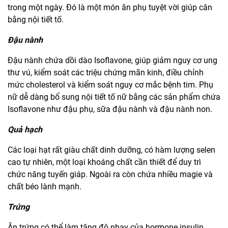
trong một ngày. Đó là một món ăn phụ tuyệt vời giúp cân
bằng nội tiết tố.
Đậu nành
Đậu nành chứa dồi dào Isoflavone, giúp giảm nguy cơ ung
thư vú, kiểm soát các triệu chứng mãn kinh, điều chỉnh
mức cholesterol và kiểm soát nguy cơ mắc bệnh tim. Phụ
nữ dễ dàng bổ sung nội tiết tố nữ bằng các sản phẩm chứa
Isoflavone như đậu phụ, sữa đậu nành và đậu nành non.
Quả hạch
Các loại hạt rất giàu chất dinh dưỡng, có hàm lượng selen
cao tự nhiên, một loại khoáng chất cần thiết để duy trì
chức năng tuyến giáp. Ngoài ra còn chứa nhiều magie và
chất béo lành mạnh.
Trứng
Ăn trứng có thể làm tăng độ nhạy của hormone insulin,