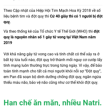
Theo Cập nhật của Hiệp Hội Tim Mạch Hoa Kỳ 2018 về số
liệu bệnh tim và đột quỵ thì
Cứ 40 giây thì có 1 người bị đột
quỵ.
Và theo thống kê của Tổ chức Y tế Thế Giới (WHO) thì
đột
quỵ là nguyên nhân số 1 gây tử vong tại Việt Nam năm
2019
Với khả năng gây tử vong cao và tính chất có thể xảy ra ở
bất kỳ lứa tuổi nào, đột quỵ trở thành mối nguy cơ cướp lấy
tính mạng luôn thường trực trong từng ngày. Vì vậy, để bảo
toàn tính mạnh cho tất cả mọi người khỏi nỗi sợ “Đột quỵ”,
em Pan đã soạn bộ dinh dưỡng chống đột quỵ, ngăn ngừa
thiếu máu não, bảo vệ não cũng như cơ thể khỏi đột quỵ.
Hạn chế ăn mặn, nhiều Natri.